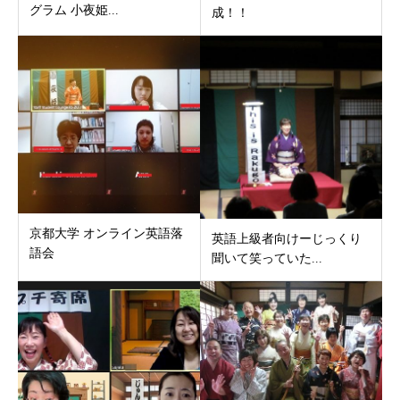
グラム 小夜姫...
成！！
京都大学 オンライン英語落
英語上級者向けーじっくり
語会
聞いて笑っていた...