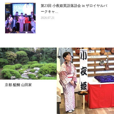
第23回 小夜姫英語落語会 in ザロイヤルパ
ークキャ...
2026.07.21
京都 醍醐 山田家