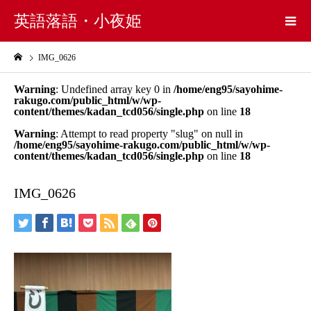
英語落語・小夜姫
IMG_0626
Warning
: Undefined array key 0 in
/home/eng95/sayohime-
rakugo.com/public_html/w/wp-
content/themes/kadan_tcd056/single.php
on line
18
Warning
: Attempt to read property "slug" on null in
/home/eng95/sayohime-rakugo.com/public_html/w/wp-
content/themes/kadan_tcd056/single.php
on line
18
IMG_0626