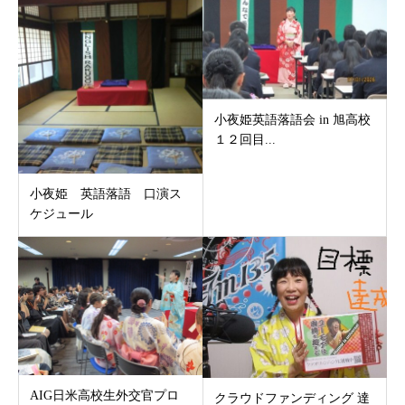
小夜姫英語落語会 in 旭高校
１２回目...
小夜姫 英語落語 口演ス
ケジュール
AIG日米高校生外交官プロ
クラウドファンディング 達