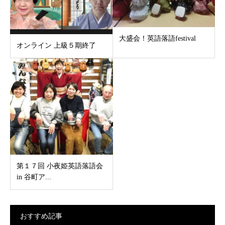
大盛会！英語落語festival
オンライン 上級５期終了
第１７回 小夜姫英語落語会
in 谷町ア...
おすすめ記事