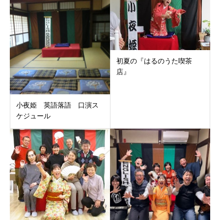
初夏の『はるのうた喫茶
店』
小夜姫 英語落語 口演ス
ケジュール