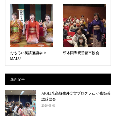
おもろい英語落語会 in
茨木国際親善都市協会
MALU
最新記事
AIG日米高校生外交官プログラム 小夜姫英
語落語会
2026.08.01