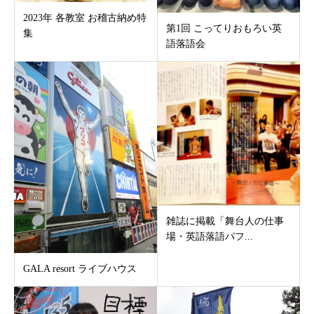
2023年 各教室 お稽古納め特
第1回 こってりおもろい英
集
語落語会
雑誌に掲載「舞台人の仕事
場・英語落語パフ...
GALA resort ライブハウス