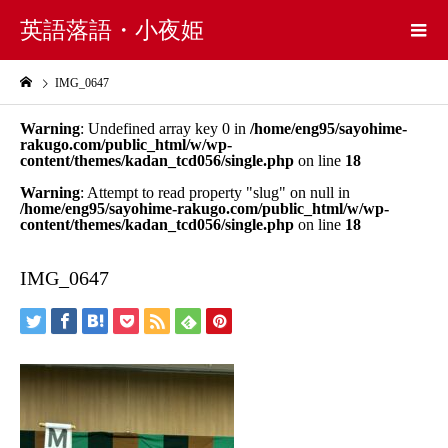
英語落語・小夜姫
IMG_0647
Warning
: Undefined array key 0 in
/home/eng95/sayohime-
rakugo.com/public_html/w/wp-
content/themes/kadan_tcd056/single.php
on line
18
Warning
: Attempt to read property "slug" on null in
/home/eng95/sayohime-rakugo.com/public_html/w/wp-
content/themes/kadan_tcd056/single.php
on line
18
IMG_0647