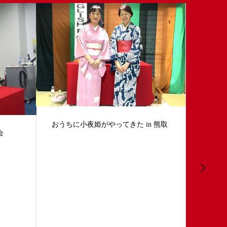
 熊取
笑てもらいましょ 口演開催
おもろい