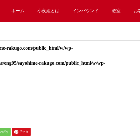
ホーム
小夜姫とは
インバウンド
教室
お
me-rakugo.com/public_html/w/wp-
e/eng95/sayohime-rakugo.com/public_html/w/wp-
feedly
Pin it