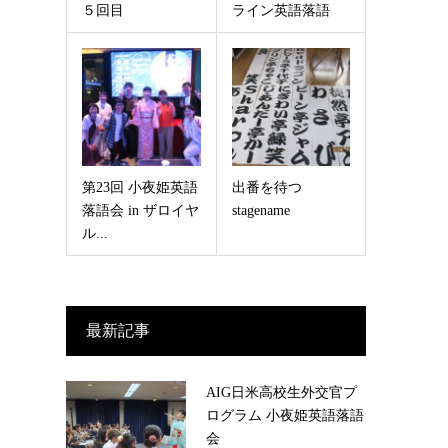
５回目
ライン英語落語
第23回 小夜姫英語
出番を待つ
落語会 in ザロイヤ
stagename
ル...
最新記事
AIG日米高校生外交官プ
ログラム 小夜姫英語落語
会