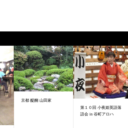
京都 醍醐 山田家
第１０回 小夜姫英語落
語会 in 谷町アロハ