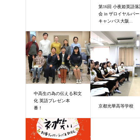
第16回 小夜姫英語落
会 in ザロイヤルパ
キャンバス大阪...
中高生の為の伝える和文
化 英語プレゼン本
京都光華高等学校
番！