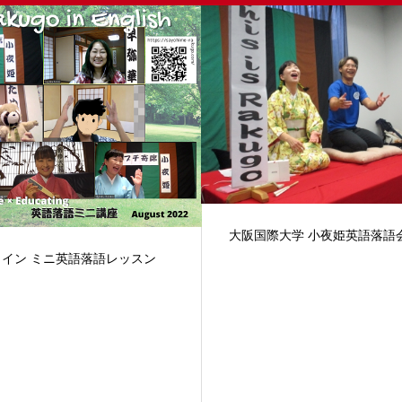
おうちに小夜姫がやってきた in
際大学 小夜姫英語落語会