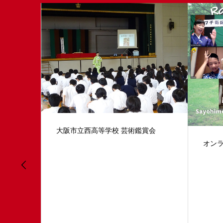
賞会
大阪国
オンライン ミニ英語落語レッスン