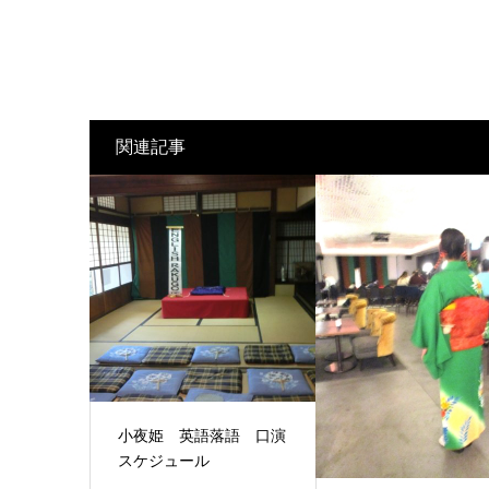
関連記事
小夜姫 英語落語 口演
スケジュール