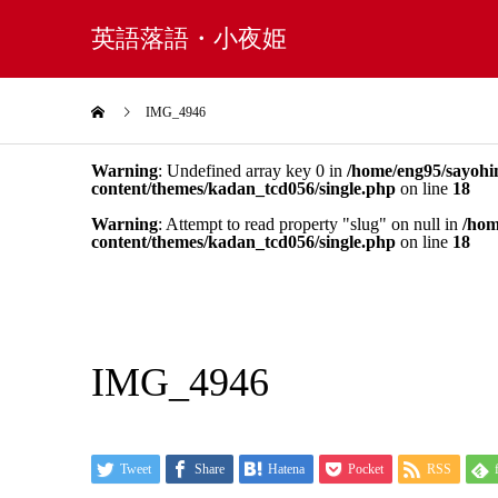
英語落語・小夜姫
IMG_4946
Warning
: Undefined array key 0 in
/home/eng95/sayohi
content/themes/kadan_tcd056/single.php
on line
18
Warning
: Attempt to read property "slug" on null in
/hom
content/themes/kadan_tcd056/single.php
on line
18
IMG_4946
Tweet
Share
Hatena
Pocket
RSS