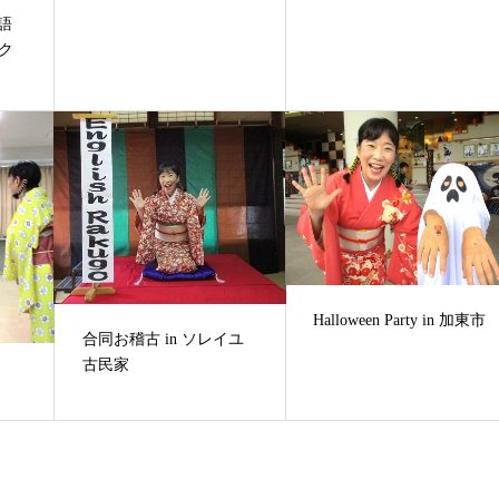
語
ーク
Halloween Party in 加東市
合同お稽古 in ソレイユ
古民家