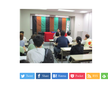
Tweet
Share
Hatena
Pocket
RSS