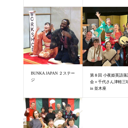
BUNKA JAPAN ２ステー
第８回 小夜姫英語落
ジ
会＋千代さん津軽三
in 並木座