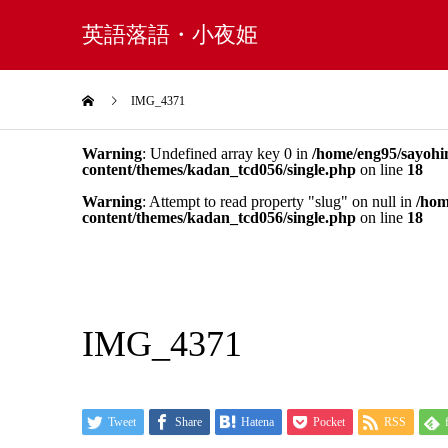
英語落語・小夜姫
IMG_4371
Warning
: Undefined array key 0 in
/home/eng95/sayohi
content/themes/kadan_tcd056/single.php
on line
18
Warning
: Attempt to read property "slug" on null in
/hom
content/themes/kadan_tcd056/single.php
on line
18
IMG_4371
Tweet
Share
Hatena
Pocket
RSS