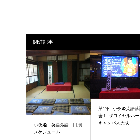
関連記事
第17回 小夜姫英語落
会 in ザロイヤルパ
キャンバス大阪...
小夜姫 英語落語 口演
スケジュール