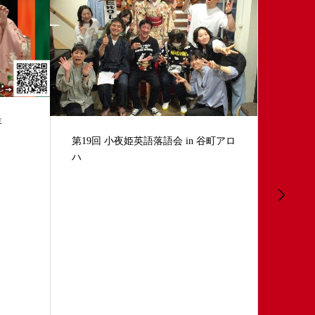
谷町アロ
第４回 Namikiza experience in 道頓堀
対面 英