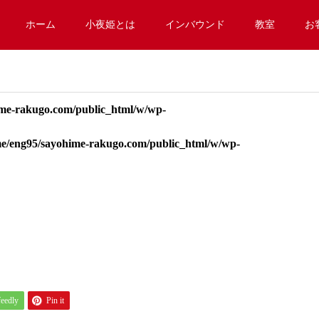
ホーム
小夜姫とは
インバウンド
教室
お
me-rakugo.com/public_html/w/wp-
e/eng95/sayohime-rakugo.com/public_html/w/wp-
feedly
Pin it