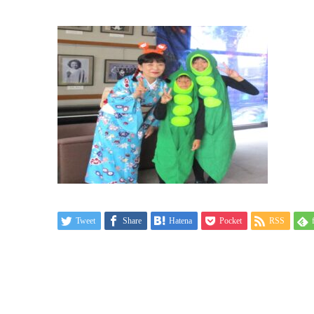
Tweet
Share
Hatena
Pocket
RSS