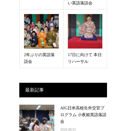
い英語落語会
2年ぶりの英語落
17日に向けて 本日
語会
リハーサル
最新記事
AIG日米高校生外交官プ
ログラム 小夜姫英語落語
会
2026.08.01