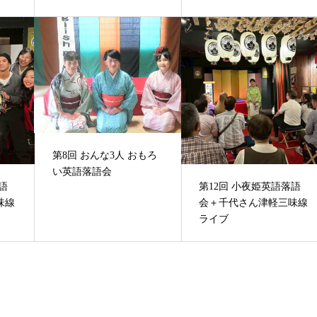
第8回 おんな3人 おもろ
い英語落語会
語
第12回 小夜姫英語落語
味線
会＋千代さん津軽三味線
ライブ