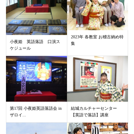
2023年 各教室 お稽古納め特
小夜姫 英語落語 口演ス
集
ケジュール
第17回 小夜姫英語落語会 in
結城カルチャーセンター
ザロイ...
【英語で落語】講座