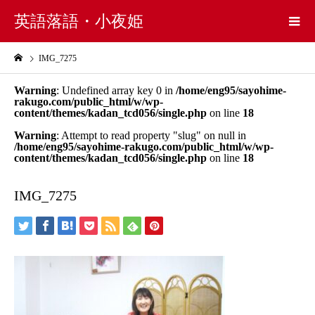
英語落語・小夜姫
IMG_7275
Warning
: Undefined array key 0 in
/home/eng95/sayohime-
rakugo.com/public_html/w/wp-
content/themes/kadan_tcd056/single.php
on line
18
Warning
: Attempt to read property "slug" on null in
/home/eng95/sayohime-rakugo.com/public_html/w/wp-
content/themes/kadan_tcd056/single.php
on line
18
IMG_7275