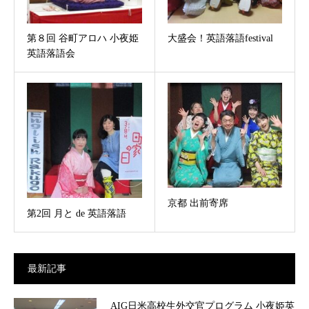
第８回 谷町アロハ 小夜姫
大盛会！英語落語festival
英語落語会
京都 出前寄席
第2回 月と de 英語落語
最新記事
AIG日米高校生外交官プログラム 小夜姫英