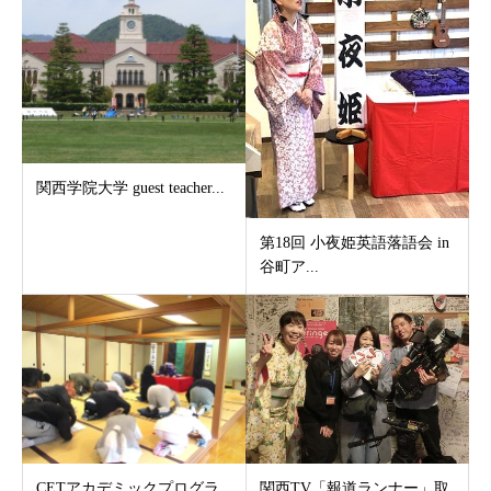
関西学院大学 guest teacher...
第18回 小夜姫英語落語会 in
谷町ア...
CETアカデミックプログラ
関西TV「報道ランナー」取