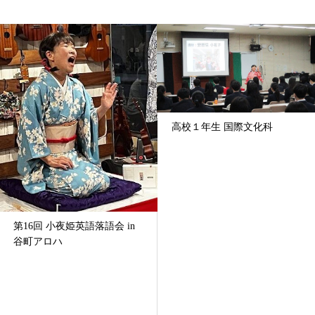
高校１年生 国際文化科
第16回 小夜姫英語落語会 in
谷町アロハ