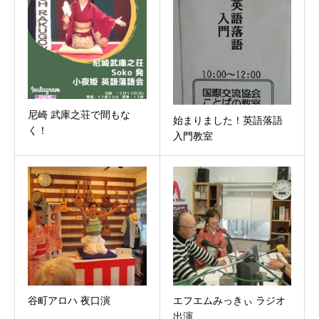
尼崎 武庫之荘で間もな
始まりました！英語落語
く！
入門教室
谷町アロハ 夜口演
エフエムみっきぃ ラジオ
出演