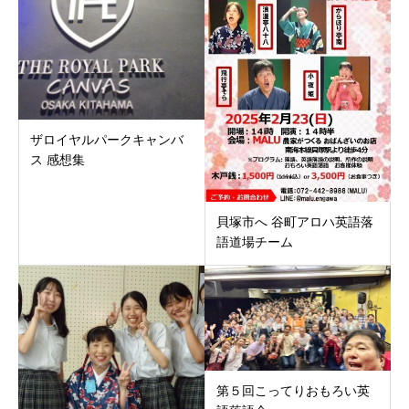
ザロイヤルパークキャンバ
ス 感想集
貝塚市へ 谷町アロハ英語落
語道場チーム
第５回こってりおもろい英