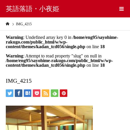
英語落語・小夜姫
IMG_4215
Warning
: Undefined array key 0 in
/home/eng95/sayohime-
rakugo.com/public_html/w/wp-
content/themes/kadan_tcd056/single.php
on line
18
Warning
: Attempt to read property "slug" on null in
/home/eng95/sayohime-rakugo.com/public_html/w/wp-
content/themes/kadan_tcd056/single.php
on line
18
IMG_4215