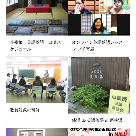
小夜姫 英語落語 口演ス
オンライン英語落語レッス
ケジュール
ン プチ寄席
教員対象の研修
銭湯 de 英語落語 in 蓬莱湯