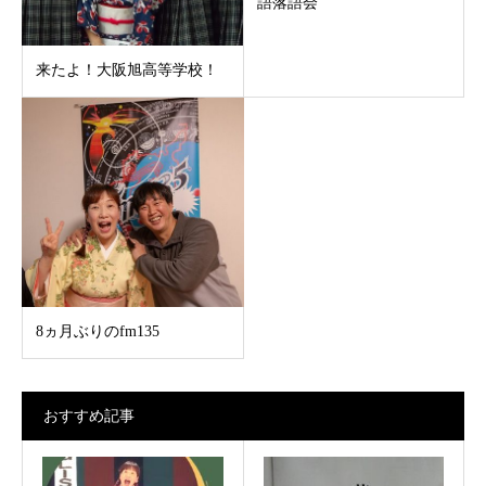
語落語会
来たよ！大阪旭高等学校！
8ヵ月ぶりのfm135
おすすめ記事