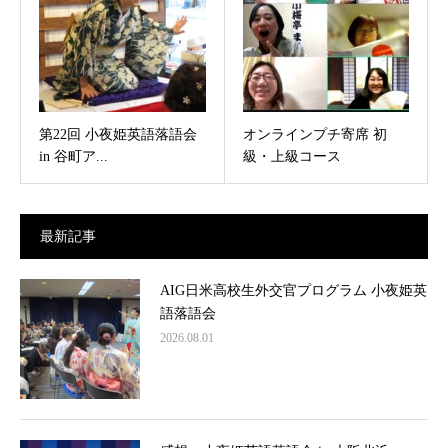
第22回 小夜姫英語落語会
オンラインプチ寄席 初
in 谷町ア...
級・上級コース
最新記事
AIG日米高校生外交官プログラム 小夜姫英
語落語会
2026.08.01