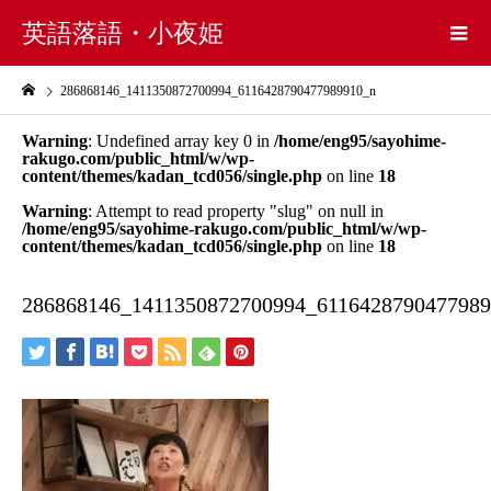
英語落語・小夜姫
286868146_1411350872700994_6116428790477989910_n
Warning
: Undefined array key 0 in
/home/eng95/sayohime-
rakugo.com/public_html/w/wp-
content/themes/kadan_tcd056/single.php
on line
18
Warning
: Attempt to read property "slug" on null in
/home/eng95/sayohime-rakugo.com/public_html/w/wp-
content/themes/kadan_tcd056/single.php
on line
18
286868146_1411350872700994_611642879047798