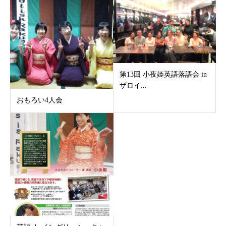
第13回 小夜姫英語落語会 in
ザロイ...
おもろい4人会