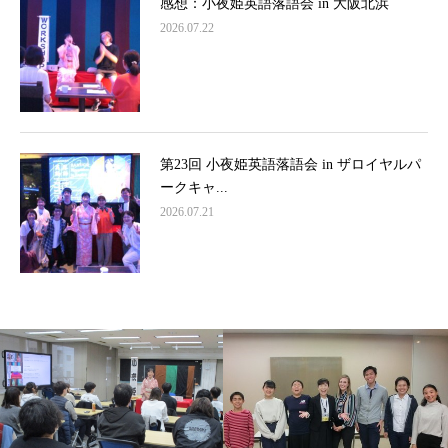
感想：小夜姫英語落語会 in 大阪北浜
2026.07.22
第23回 小夜姫英語落語会 in ザロイヤルパ
ークキャ...
2026.07.21