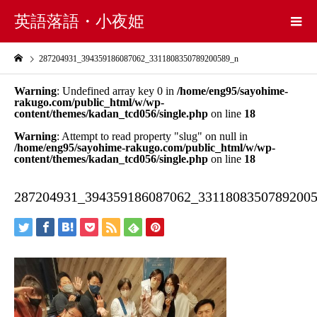
英語落語・小夜姫
287204931_394359186087062_3311808350789200589_n
Warning
: Undefined array key 0 in
/home/eng95/sayohime-
rakugo.com/public_html/w/wp-
content/themes/kadan_tcd056/single.php
on line
18
Warning
: Attempt to read property "slug" on null in
/home/eng95/sayohime-rakugo.com/public_html/w/wp-
content/themes/kadan_tcd056/single.php
on line
18
287204931_394359186087062_3311808350789200