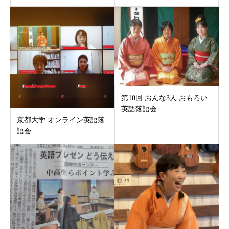
第10回 おんな3人 おもろい
英語落語会
京都大学 オンライン英語落
語会