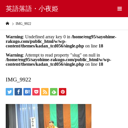
英語落語・小夜姫
IMG_9922
Warning
: Undefined array key 0 in
/home/eng95/sayohime-
rakugo.com/public_html/w/wp-
content/themes/kadan_tcd056/single.php
on line
18
Warning
: Attempt to read property "slug" on null in
/home/eng95/sayohime-rakugo.com/public_html/w/wp-
content/themes/kadan_tcd056/single.php
on line
18
IMG_9922