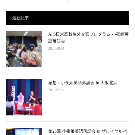
最新記事
AIG日米高校生外交官プログラム 小夜姫英
語落語会
2026.08.01
感想：小夜姫英語落語会 in 大阪北浜
2026.07.22
第23回 小夜姫英語落語会 in ザロイヤルパ