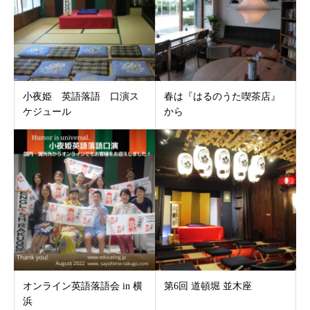
小夜姫 英語落語 口演ス
春は『はるのうた喫茶店』
ケジュール
から
オンライン英語落語会 in 横
第6回 道頓堀 並木座
浜