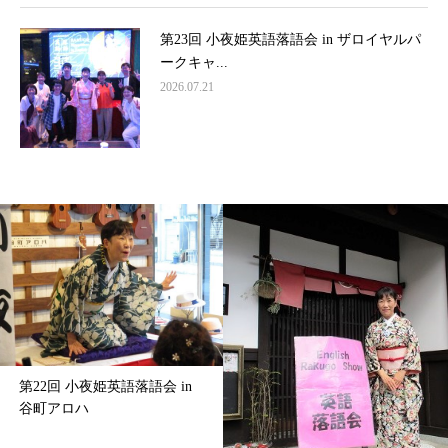
第23回 小夜姫英語落語会 in ザロイヤルパ
ークキャ...
2026.07.21
第22回 小夜姫英語落語会 in
谷町アロハ