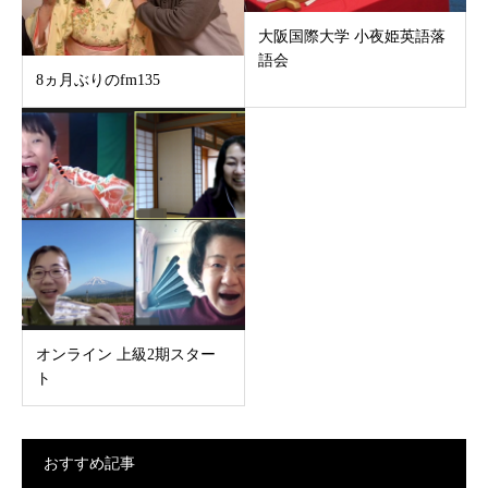
大阪国際大学 小夜姫英語落
語会
8ヵ月ぶりのfm135
オンライン 上級2期スター
ト
おすすめ記事