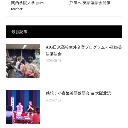
関西学院大学 guest
芦屋へ 英語落語会開催
teacher...
最新記事
AIG日米高校生外交官プログラム 小夜姫英
語落語会
2026.08.01
感想：小夜姫英語落語会 in 大阪北浜
2026.07.22