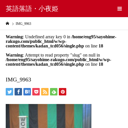
英語落語・小夜姫
IMG_9963
Warning
: Undefined array key 0 in
/home/eng95/sayohime-
rakugo.com/public_html/w/wp-
content/themes/kadan_tcd056/single.php
on line
18
Warning
: Attempt to read property "slug" on null in
/home/eng95/sayohime-rakugo.com/public_html/w/wp-
content/themes/kadan_tcd056/single.php
on line
18
IMG_9963