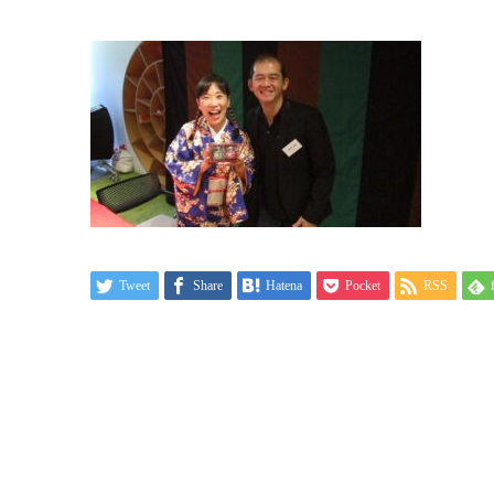
Tweet
Share
Hatena
Pocket
RSS