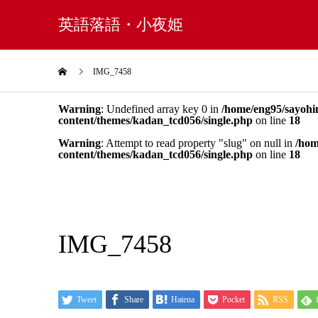
英語落語・小夜姫
IMG_7458
Warning
: Undefined array key 0 in
/home/eng95/sayohi
content/themes/kadan_tcd056/single.php
on line
18
Warning
: Attempt to read property "slug" on null in
/hom
content/themes/kadan_tcd056/single.php
on line
18
IMG_7458
Tweet
Share
Hatena
Pocket
RSS