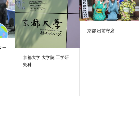
京都 出前寄席
ター
京都大学 大学院 工学研
究科