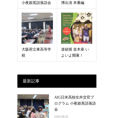
小夜姫英語落語会
博出演 本番編
大阪府立東高等学
道頓堀 並木座 い
校
よいよ開幕！
最新記事
AIG日米高校生外交官プ
ログラム 小夜姫英語落語
会
2026.08.01