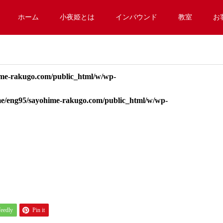
ホーム
小夜姫とは
インバウンド
教室
お
me-rakugo.com/public_html/w/wp-
e/eng95/sayohime-rakugo.com/public_html/w/wp-
feedly
Pin it