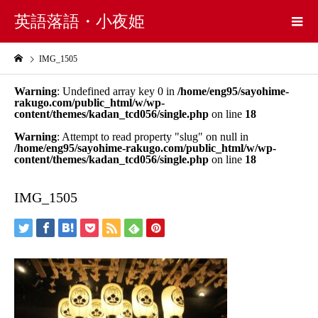
英語落語・小夜姫
IMG_1505
Warning
: Undefined array key 0 in
/home/eng95/sayohime-
rakugo.com/public_html/w/wp-
content/themes/kadan_tcd056/single.php
on line
18
Warning
: Attempt to read property "slug" on null in
/home/eng95/sayohime-rakugo.com/public_html/w/wp-
content/themes/kadan_tcd056/single.php
on line
18
IMG_1505