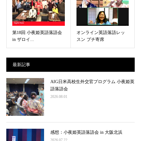
第18回 小夜姫英語落語会
オンライン英語落語レッ
in ザロイ...
スン プチ寄席
最新記事
AIG日米高校生外交官プログラム 小夜姫英
語落語会
2026.08.01
感想：小夜姫英語落語会 in 大阪北浜
2026.07.22