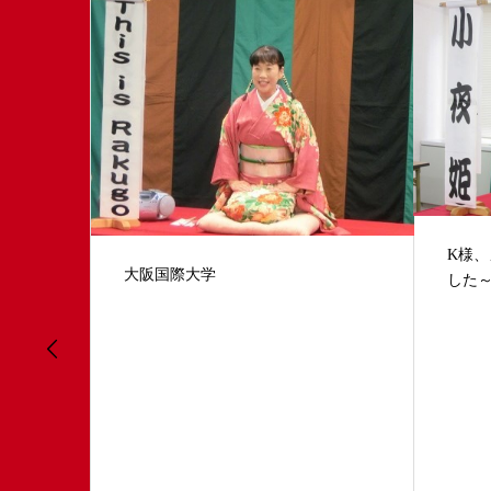
K様、メッセージありがとうございま
第12
した～桂 枝雀さんと山本正昭先生
ルパ