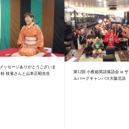
回 小夜姫英語落語会 in ザロイヤ
ークキャンバス大阪北浜
東京口演 行きます