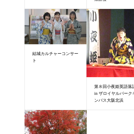
結城カルチャーコンサー
ト
第８回小夜姫英語落
in ザロイヤルパーク
ンバス大阪北浜