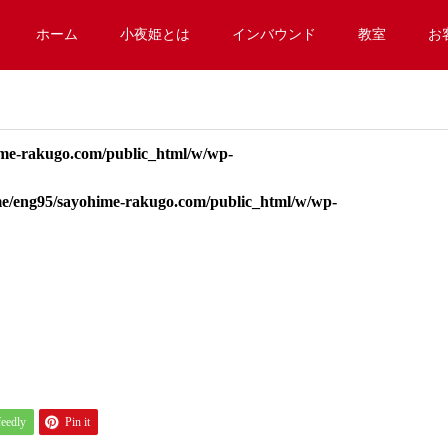
ホーム
小夜姫とは
インバウンド
教室
お
me-rakugo.com/public_html/w/wp-
e/eng95/sayohime-rakugo.com/public_html/w/wp-
feedly
Pin it