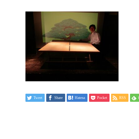
Tweet
Share
Hatena
Pocket
RSS