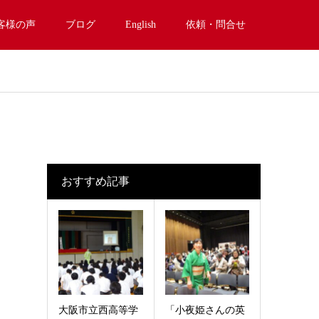
客様の声
ブログ
English
依頼・問合せ
おすすめ記事
大阪市立西高等学
「小夜姫さんの英