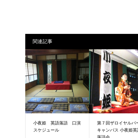
関連記事
小夜姫 英語落語 口演
第７回ザロイヤルパ
スケジュール
キャンバス 小夜姫英
落語会