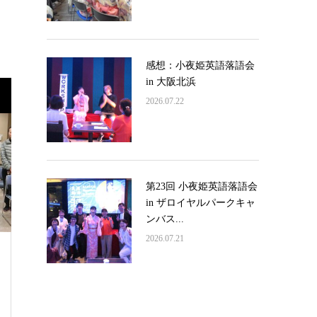
感想：小夜姫英語落語会
in 大阪北浜
2026.07.22
第23回 小夜姫英語落語会
in ザロイヤルパークキャ
ンバス...
2026.07.21