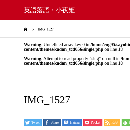
英語落語・小夜姫
IMG_1527
Warning
: Undefined array key 0 in
/home/eng95/sayohi
content/themes/kadan_tcd056/single.php
on line
18
Warning
: Attempt to read property "slug" on null in
/hom
content/themes/kadan_tcd056/single.php
on line
18
IMG_1527
Tweet
Share
Hatena
Pocket
RSS