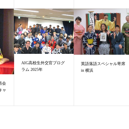
AIG高校生外交官プログ
英語落語スペシャル寄席
ラム 2025年
in 横浜
語会
キャ