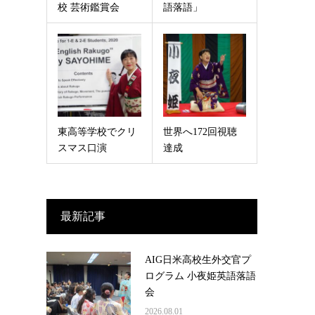
校 芸術鑑賞会
語落語」
東高等学校でクリ
世界へ172回視聴
スマス口演
達成
最新記事
AIG日米高校生外交官プ
ログラム 小夜姫英語落語
会
2026.08.01