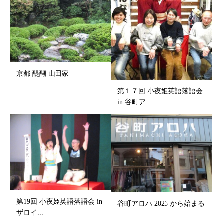
京都 醍醐 山田家
第１７回 小夜姫英語落語会
in 谷町ア...
第19回 小夜姫英語落語会 in
谷町アロハ 2023 から始まる
ザロイ...