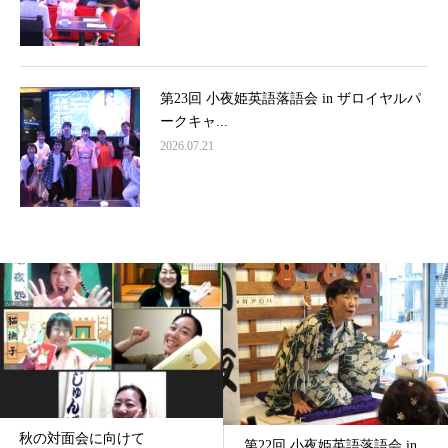
第23回 小夜姫英語落語会 in ザロイヤルパ
ークキャ...
2026.07.21
発起塾 英語落語指導①
第22回 小夜姫英語落語会 in