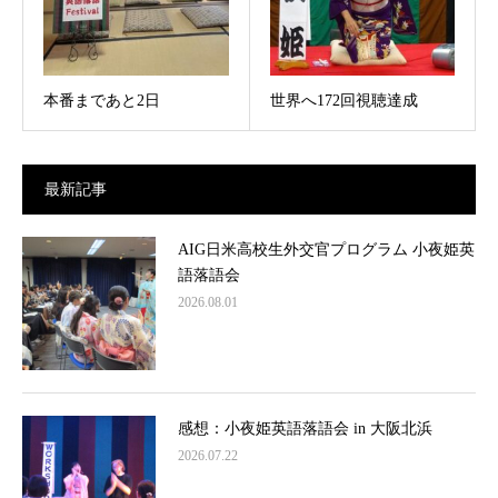
本番まであと2日
世界へ172回視聴達成
最新記事
AIG日米高校生外交官プログラム 小夜姫英
語落語会
2026.08.01
感想：小夜姫英語落語会 in 大阪北浜
2026.07.22