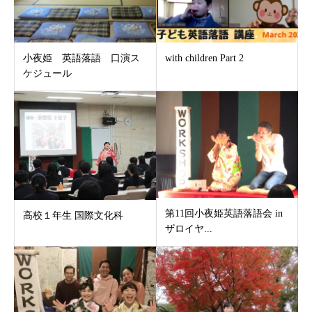
小夜姫 英語落語 口演ス
with children Part 2
ケジュール
第11回小夜姫英語落語会 in
高校１年生 国際文化科
ザロイヤ...