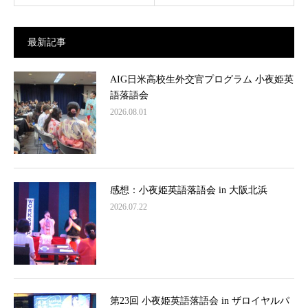
最新記事
AIG日米高校生外交官プログラム 小夜姫英
語落語会
2026.08.01
感想：小夜姫英語落語会 in 大阪北浜
2026.07.22
第23回 小夜姫英語落語会 in ザロイヤルパ