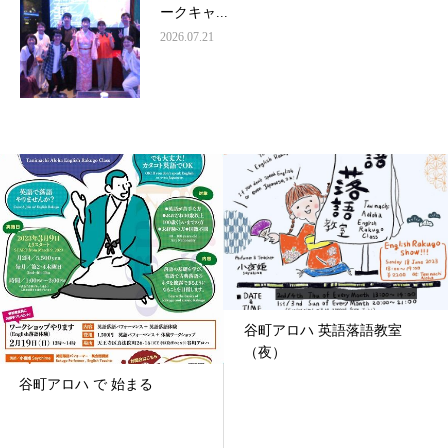
ークキャ...
2026.07.21
谷町アロハ 英語落語教室
（夜）
谷町アロハ で 始まる