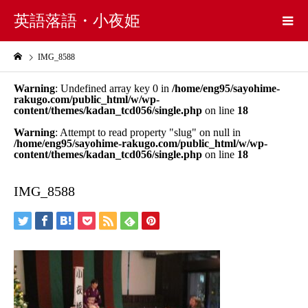
英語落語・小夜姫
IMG_8588
Warning
: Undefined array key 0 in
/home/eng95/sayohime-
rakugo.com/public_html/w/wp-
content/themes/kadan_tcd056/single.php
on line
18
Warning
: Attempt to read property "slug" on null in
/home/eng95/sayohime-rakugo.com/public_html/w/wp-
content/themes/kadan_tcd056/single.php
on line
18
IMG_8588