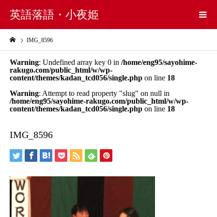
英語落語・小夜姫
IMG_8596
Warning
: Undefined array key 0 in
/home/eng95/sayohime-
rakugo.com/public_html/w/wp-
content/themes/kadan_tcd056/single.php
on line
18
Warning
: Attempt to read property "slug" on null in
/home/eng95/sayohime-rakugo.com/public_html/w/wp-
content/themes/kadan_tcd056/single.php
on line
18
IMG_8596