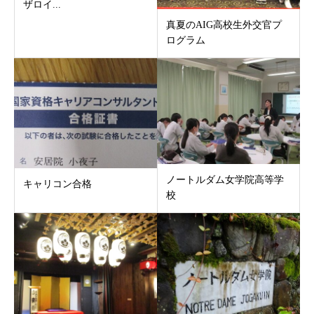
ザロイ...
真夏のAIG高校生外交官プ
ログラム
ノートルダム女学院高等学
キャリコン合格
校