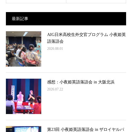
最新記事
AIG日米高校生外交官プログラム 小夜姫英
語落語会
2026.08.01
感想：小夜姫英語落語会 in 大阪北浜
2026.07.22
第23回 小夜姫英語落語会 in ザロイヤルパ