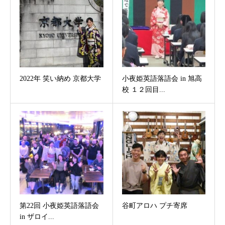
2022年 笑い納め 京都大学
小夜姫英語落語会 in 旭高
校 １２回目...
第22回 小夜姫英語落語会
谷町アロハ プチ寄席
in ザロイ...