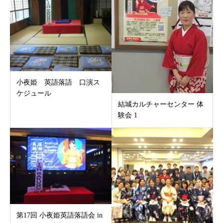
小夜姫 英語落語 口演ス
ケジュール
結城カルチャーセンター 体
験会 1
第17回 小夜姫英語落語会 in