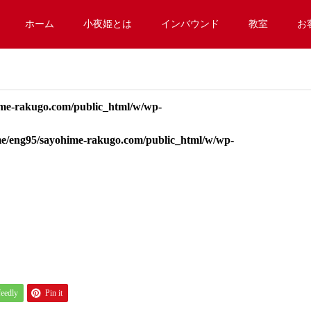
ホーム
小夜姫とは
インバウンド
教室
お
me-rakugo.com/public_html/w/wp-
e/eng95/sayohime-rakugo.com/public_html/w/wp-
feedly
Pin it