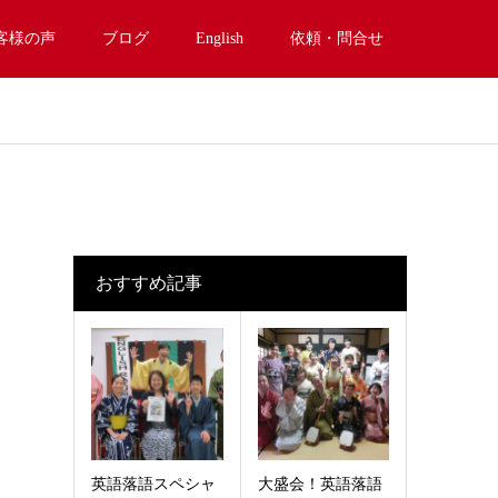
客様の声
ブログ
English
依頼・問合せ
おすすめ記事
英語落語スペシャ
大盛会！英語落語