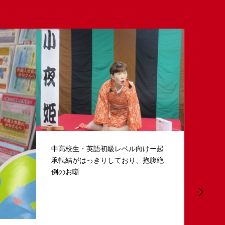
けー起
抱腹絶
BUNKA
第16回 小夜姫英語落語会 in 谷町アロ