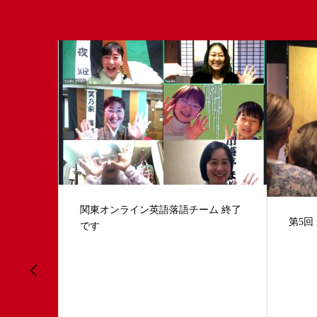
ム 終了
第5回 道頓堀 並木座