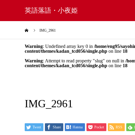
英語落語・小夜姫
IMG_2961
Warning
: Undefined array key 0 in
/home/eng95/sayohi
content/themes/kadan_tcd056/single.php
on line
18
Warning
: Attempt to read property "slug" on null in
/hom
content/themes/kadan_tcd056/single.php
on line
18
IMG_2961
Tweet
Share
Hatena
Pocket
RSS