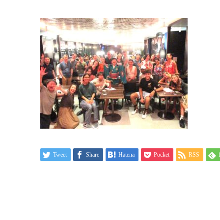
Tweet
Share
Hatena
Pocket
RSS