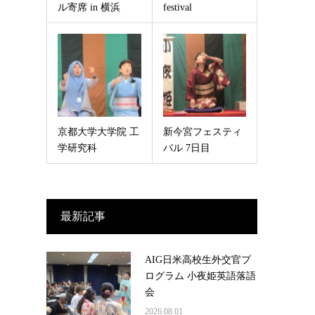
ル寄席 in 横浜
festival
京都大学大学院 工
新今宮フェスティ
学研究科
バル 7日目
最新記事
AIG日米高校生外交官プ
ログラム 小夜姫英語落語
会
2026.08.01