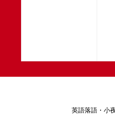
プチ
英語落語・小