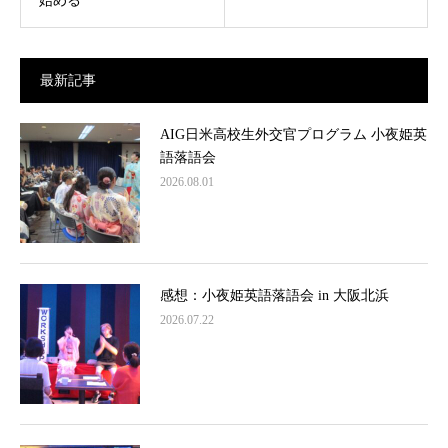
始める
最新記事
AIG日米高校生外交官プログラム 小夜姫英
語落語会
2026.08.01
感想：小夜姫英語落語会 in 大阪北浜
2026.07.22