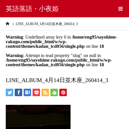
英語落語・小夜姫
LINE_ALBUM_4月14日並木座_260414_3
Warning
: Undefined array key 0 in
/home/eng95/sayohime-
rakugo.com/public_html/w/wp-
content/themes/kadan_tcd056/single.php
on line
18
Warning
: Attempt to read property "slug" on null in
/home/eng95/sayohime-rakugo.com/public_html/w/wp-
content/themes/kadan_tcd056/single.php
on line
18
LINE_ALBUM_4月14日並木座_260414_3