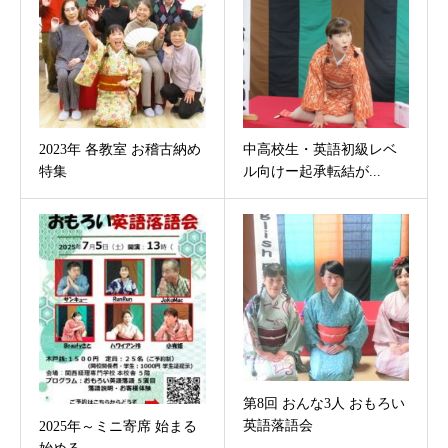
2023年 各教室 お稽古納め
中高校生・英語初級レベ
特集
ル向けー起承転結が...
第8回 おんな3人 おもろい
英語落語会
2025年～ミニ寄席 始まる