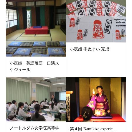
小夜姫 手ぬぐい 完成
小夜姫 英語落語 口演ス
ケジュール
ノートルダム女学院高等学
第４回 Namikiza experie...