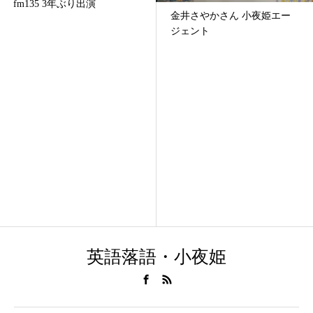
fm135 3年ぶり出演
金井さやかさん 小夜姫エー
ジェント
英語落語・小夜姫