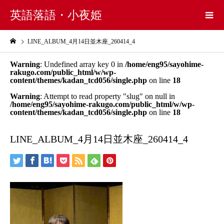
英語落語・小夜姫
LINE_ALBUM_4月14日並木座_260414_4
Warning
: Undefined array key 0 in
/home/eng95/sayohime-
rakugo.com/public_html/w/wp-
content/themes/kadan_tcd056/single.php
on line
18
Warning
: Attempt to read property "slug" on null in
/home/eng95/sayohime-rakugo.com/public_html/w/wp-
content/themes/kadan_tcd056/single.php
on line
18
LINE_ALBUM_4月14日並木座_260414_4