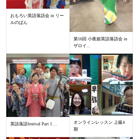
おもろい英語落語会 in リー
ルのぱん
第16回 小夜姫英語落語会 in
ザロイ...
オンラインレッスン 上級4
英語落語festival Part 1 ...
期