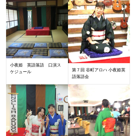
小夜姫 英語落語 口演ス
第７回 谷町アロハ 小夜姫英
ケジュール
語落語会