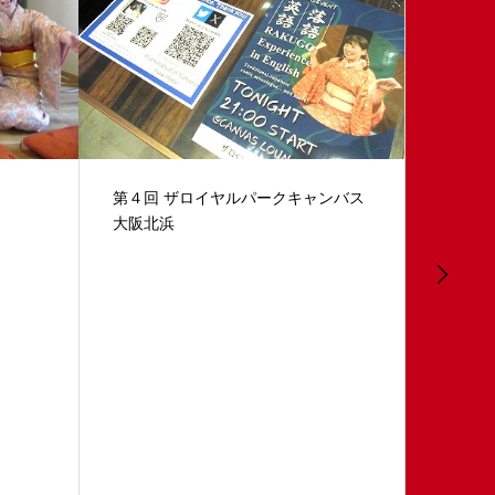
with chil
ンバス
第11回小夜姫英語落語会 in ザロイヤ
ルパークキャンバス大阪北浜