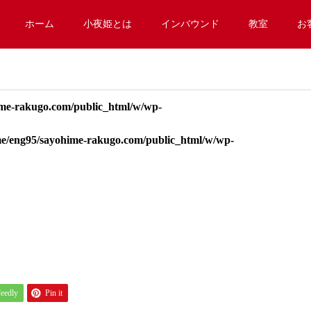
ホーム
小夜姫とは
インバウンド
教室
お
me-rakugo.com/public_html/w/wp-
e/eng95/sayohime-rakugo.com/public_html/w/wp-
feedly
Pin it