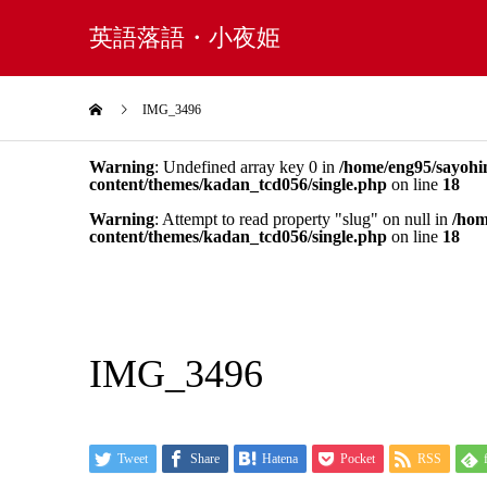
英語落語・小夜姫
IMG_3496
Warning
: Undefined array key 0 in
/home/eng95/sayohi
content/themes/kadan_tcd056/single.php
on line
18
Warning
: Attempt to read property "slug" on null in
/hom
content/themes/kadan_tcd056/single.php
on line
18
IMG_3496
Tweet
Share
Hatena
Pocket
RSS