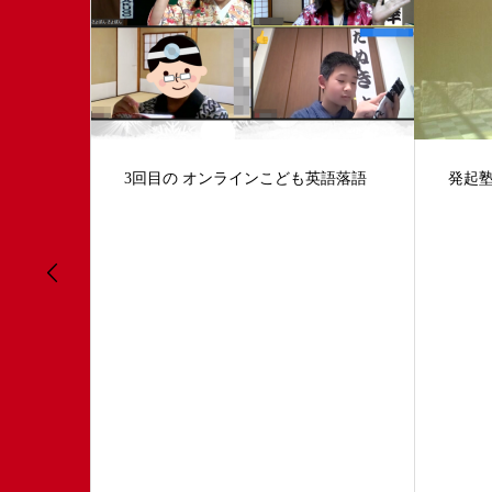
語落語
発起塾 英語落語指導①
おもろ