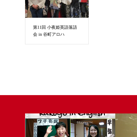
第11回 小夜姫英語落語
会 in 谷町アロハ