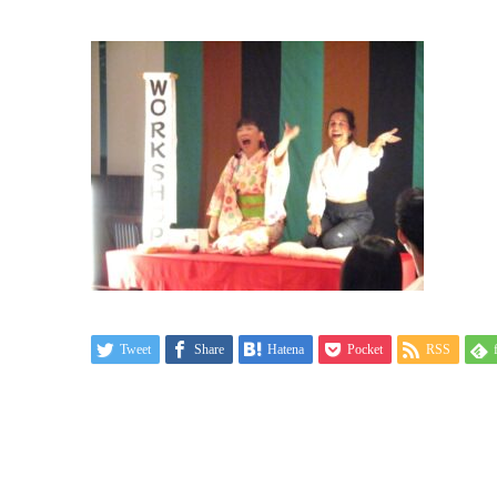
Tweet
Share
Hatena
Pocket
RSS