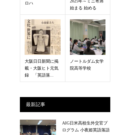
2025年～ミニ寄席
ロハ
始まる 始める
大阪日日新聞に掲
ノートルダム女学
載・大阪ヒト元気
院高等学校
録 「英語落...
最新記事
AIG日米高校生外交官プ
ログラム 小夜姫英語落語