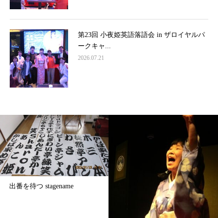
第23回 小夜姫英語落語会 in ザロイヤルパ
ークキャ...
2026.07.21
出番を待つ stagename