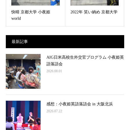
快晴 京都大学 小夜姫
2022年 笑い納め 京都大学
world
最新記事
AIG日米高校生外交官プログラム 小夜姫英
語落語会
2026.08.01
感想：小夜姫英語落語会 in 大阪北浜
2026.07.22