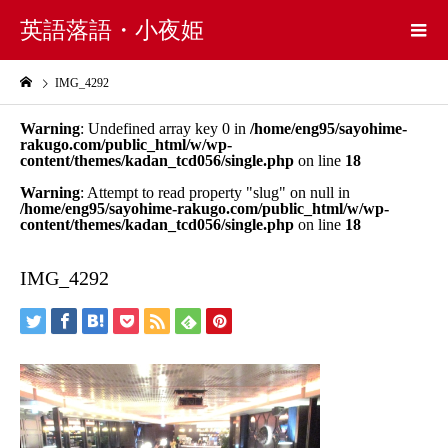
英語落語・小夜姫
IMG_4292
Warning
: Undefined array key 0 in
/home/eng95/sayohime-
rakugo.com/public_html/w/wp-
content/themes/kadan_tcd056/single.php
on line
18
Warning
: Attempt to read property "slug" on null in
/home/eng95/sayohime-rakugo.com/public_html/w/wp-
content/themes/kadan_tcd056/single.php
on line
18
IMG_4292