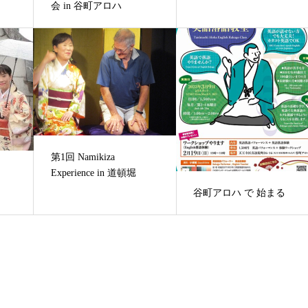
会 in 谷町アロハ
第1回 Namikiza
Experience in 道頓堀
谷町アロハ で 始まる