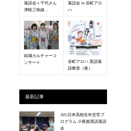
落語会＋千代さん
落語会 in 谷町アロ
津軽三味線...
ハ
結城カルチャーコ
谷町アロハ 英語落
ンサート
語教室（夜）
最新記事
AIG日米高校生外交官プ
ログラム 小夜姫英語落語
会