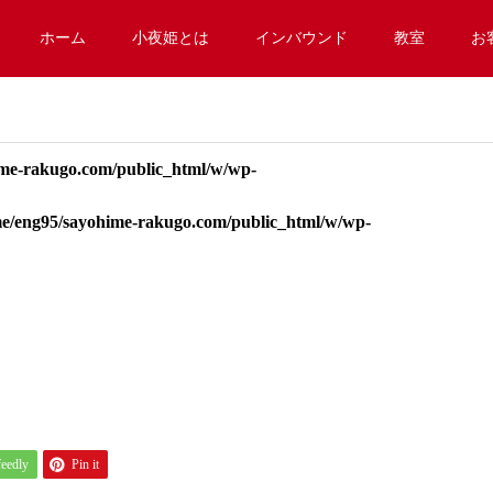
ホーム
小夜姫とは
インバウンド
教室
お
me-rakugo.com/public_html/w/wp-
e/eng95/sayohime-rakugo.com/public_html/w/wp-
feedly
Pin it