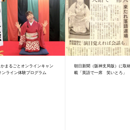
新聞（阪神支局版）に取材・掲
春は『はるのうた喫茶店』か
英語で一席 笑いとろ」