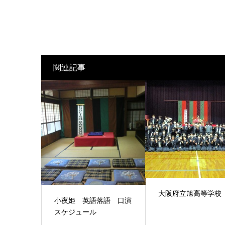
関連記事
大阪府立旭高等学校
小夜姫 英語落語 口演
スケジュール