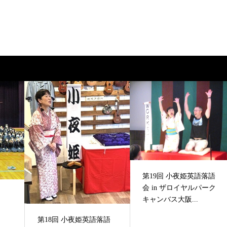
第19回 小夜姫英語落語
会 in ザロイヤルパーク
キャンバス大阪...
第18回 小夜姫英語落語