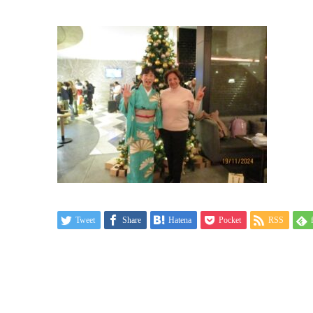
Tweet
Share
Hatena
Pocket
RSS