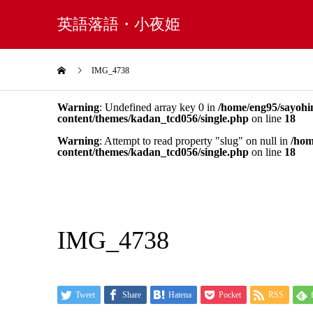
英語落語・小夜姫
IMG_4738
Warning
: Undefined array key 0 in
/home/eng95/sayohi
content/themes/kadan_tcd056/single.php
on line
18
Warning
: Attempt to read property "slug" on null in
/hom
content/themes/kadan_tcd056/single.php
on line
18
IMG_4738
Tweet
Share
Hatena
Pocket
RSS