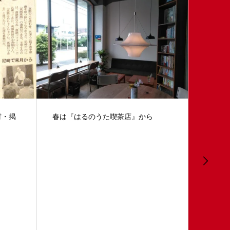
オンライン 上級５期終了
ら
『英語