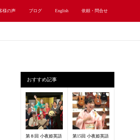
客様の声
ブログ
English
依頼・問合せ
おすすめ記事
第８回 小夜姫英語
第15回 小夜姫英語