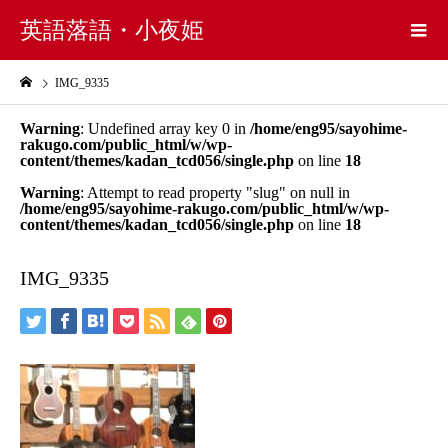
英語落語・小夜姫
IMG_9335
Warning
: Undefined array key 0 in
/home/eng95/sayohime-
rakugo.com/public_html/w/wp-
content/themes/kadan_tcd056/single.php
on line
18
Warning
: Attempt to read property "slug" on null in
/home/eng95/sayohime-rakugo.com/public_html/w/wp-
content/themes/kadan_tcd056/single.php
on line
18
IMG_9335