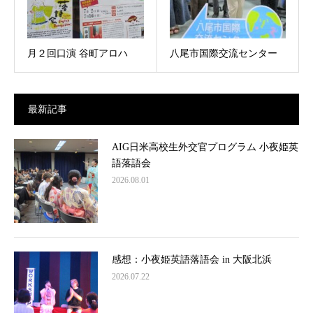
月２回口演 谷町アロハ
八尾市国際交流センター
最新記事
AIG日米高校生外交官プログラム 小夜姫英
語落語会
2026.08.01
感想：小夜姫英語落語会 in 大阪北浜
2026.07.22