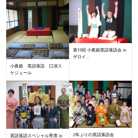
第19回 小夜姫英語落語会 in
ザロイ...
小夜姫 英語落語 口演ス
ケジュール
2年ぶりの英語落語会
英語落語スペシャル寄席 in