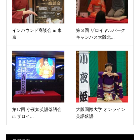
インバウンド商談会 in 東
第３回 ザロイヤルパーク
京
キャンバス大阪北...
第17回 小夜姫英語落語会
大阪国際大学 オンライン
in ザロイ...
英語落語