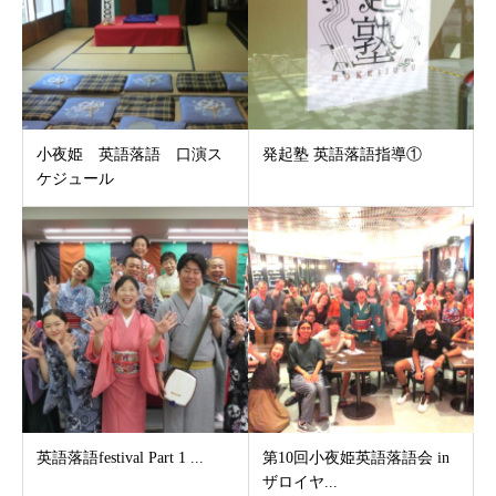
小夜姫 英語落語 口演ス
発起塾 英語落語指導①
ケジュール
英語落語festival Part 1 ...
第10回小夜姫英語落語会 in
ザロイヤ...