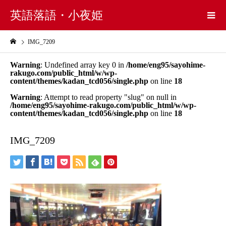
英語落語・小夜姫
IMG_7209
Warning
: Undefined array key 0 in
/home/eng95/sayohime-
rakugo.com/public_html/w/wp-
content/themes/kadan_tcd056/single.php
on line
18
Warning
: Attempt to read property "slug" on null in
/home/eng95/sayohime-rakugo.com/public_html/w/wp-
content/themes/kadan_tcd056/single.php
on line
18
IMG_7209