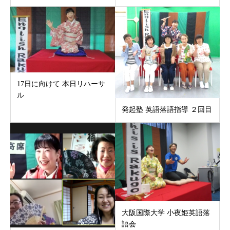
17日に向けて 本日リハーサ
ル
発起塾 英語落語指導 ２回目
大阪国際大学 小夜姫英語落
語会