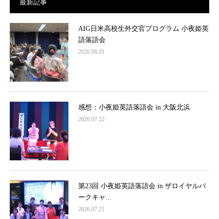
最新記事
AIG日米高校生外交官プログラム 小夜姫英
語落語会
2026.08.01
感想：小夜姫英語落語会 in 大阪北浜
2026.07.22
第23回 小夜姫英語落語会 in ザロイヤルパ
ークキャ...
2026.07.21