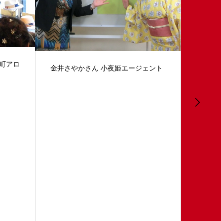
谷町アロ
第23回
金井さやかさん 小夜姫エージェント
ルパー