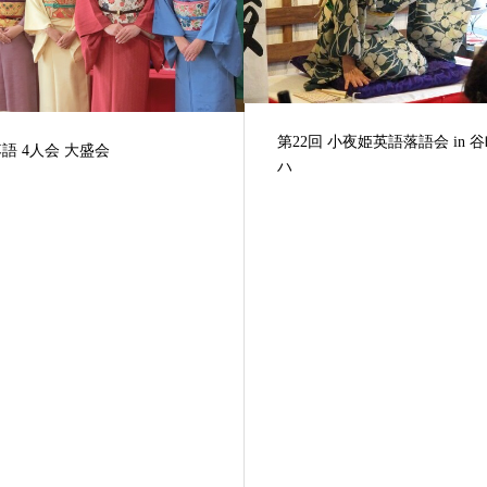
第22回 小夜姫英語落語会 in 
語 4人会 大盛会
ハ