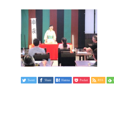
Tweet
Share
Hatena
Pocket
RSS