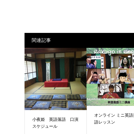
関連記事
オンライン ミニ英語
小夜姫 英語落語 口演
語レッスン
スケジュール