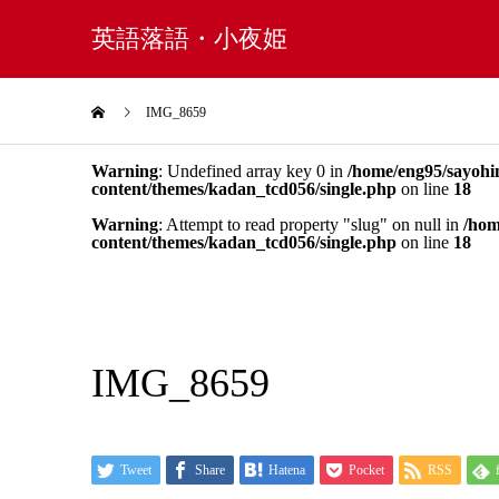
英語落語・小夜姫
IMG_8659
Warning
: Undefined array key 0 in
/home/eng95/sayohi
content/themes/kadan_tcd056/single.php
on line
18
Warning
: Attempt to read property "slug" on null in
/hom
content/themes/kadan_tcd056/single.php
on line
18
IMG_8659
Tweet
Share
Hatena
Pocket
RSS