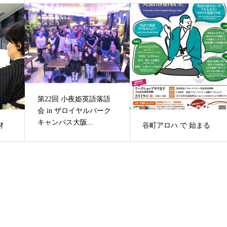
第22回 小夜姫英語落語
会 in ザロイヤルパーク
キャンバス大阪...
材
谷町アロハ で 始まる