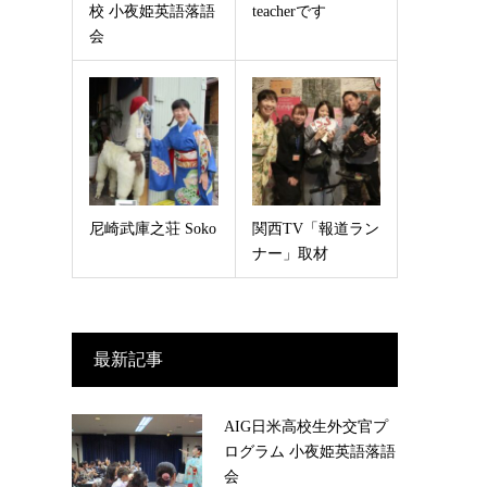
校 小夜姫英語落語
teacherです
会
尼崎武庫之荘 Soko
関西TV「報道ラン
ナー」取材
最新記事
AIG日米高校生外交官プ
ログラム 小夜姫英語落語
会