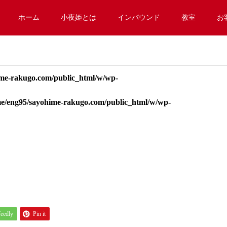
ホーム
小夜姫とは
インバウンド
教室
お
me-rakugo.com/public_html/w/wp-
e/eng95/sayohime-rakugo.com/public_html/w/wp-
feedly
Pin it