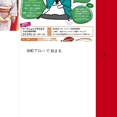
オンライン 上級2期スタート
秋の対