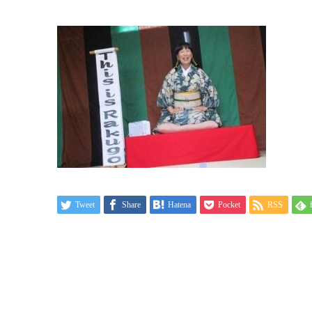
Tweet
Share
Hatena
Pocket
RSS