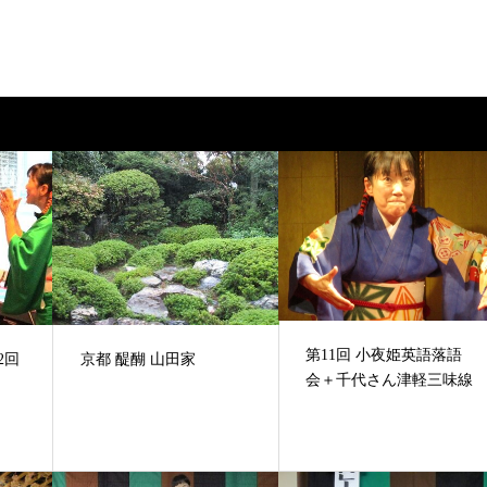
第11回 小夜姫英語落語
2回
京都 醍醐 山田家
会＋千代さん津軽三味線