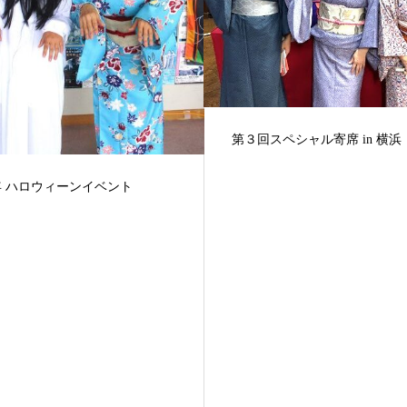
スペシャル寄席 in 横浜
谷町アロハ で 始まる