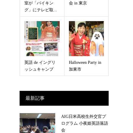
室が「バイキン
会 in 東京
グ」にテレビ取...
英語 de イングリ
Halloween Party in
ッシュキャンプ
加東市
最新記事
AIG日米高校生外交官プ
ログラム 小夜姫英語落語
会