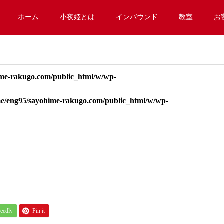
ホーム
小夜姫とは
インバウンド
教室
お
me-rakugo.com/public_html/w/wp-
e/eng95/sayohime-rakugo.com/public_html/w/wp-
feedly
Pin it