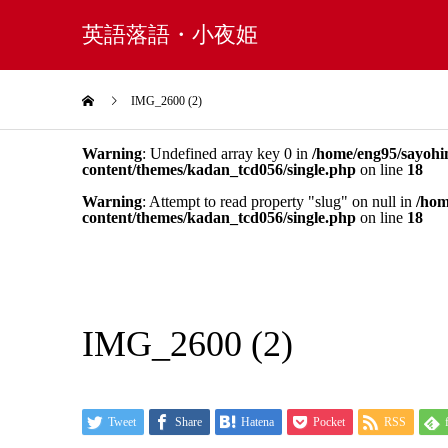
英語落語・小夜姫
IMG_2600 (2)
Warning
: Undefined array key 0 in
/home/eng95/sayohi
content/themes/kadan_tcd056/single.php
on line
18
Warning
: Attempt to read property "slug" on null in
/hom
content/themes/kadan_tcd056/single.php
on line
18
IMG_2600 (2)
Tweet
Share
Hatena
Pocket
RSS