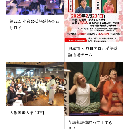
第22回 小夜姫英語落語会 in
ザロイ...
貝塚市へ 谷町アロハ英語落
語道場チーム
大阪国際大学 10年目！
英語落語体験って？でき
る？