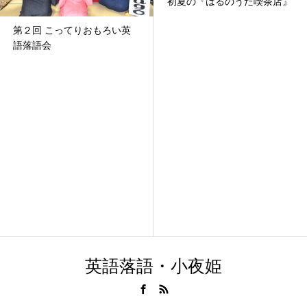
初夏の『はるのうた喫茶店』
第２回 こってりおもろい英
語落語会
英語落語・小夜姫