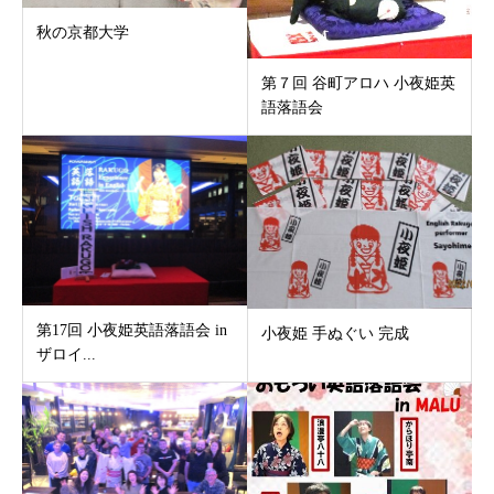
秋の京都大学
第７回 谷町アロハ 小夜姫英
語落語会
第17回 小夜姫英語落語会 in
小夜姫 手ぬぐい 完成
ザロイ...