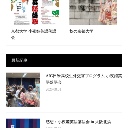
京都大学 小夜姫英語落語
秋の京都大学
会
最新記事
AIG日米高校生外交官プログラム 小夜姫英
語落語会
2026.08.01
感想：小夜姫英語落語会 in 大阪北浜