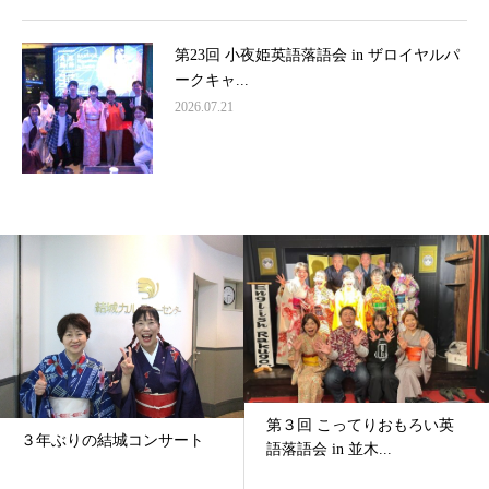
第23回 小夜姫英語落語会 in ザロイヤルパ
ークキャ...
2026.07.21
第３回 こってりおもろい英
３年ぶりの結城コンサート
語落語会 in 並木...