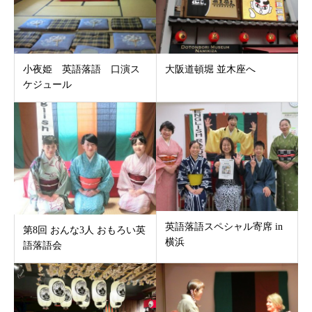
小夜姫 英語落語 口演ス
大阪道頓堀 並木座へ
ケジュール
英語落語スペシャル寄席 in
第8回 おんな3人 おもろい英
横浜
語落語会