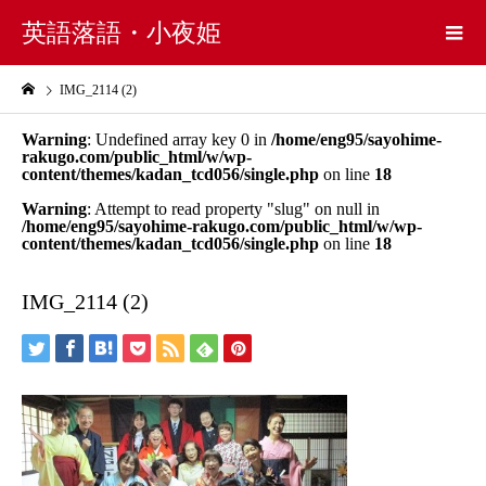
英語落語・小夜姫
IMG_2114 (2)
Warning
: Undefined array key 0 in
/home/eng95/sayohime-
rakugo.com/public_html/w/wp-
content/themes/kadan_tcd056/single.php
on line
18
Warning
: Attempt to read property "slug" on null in
/home/eng95/sayohime-rakugo.com/public_html/w/wp-
content/themes/kadan_tcd056/single.php
on line
18
IMG_2114 (2)