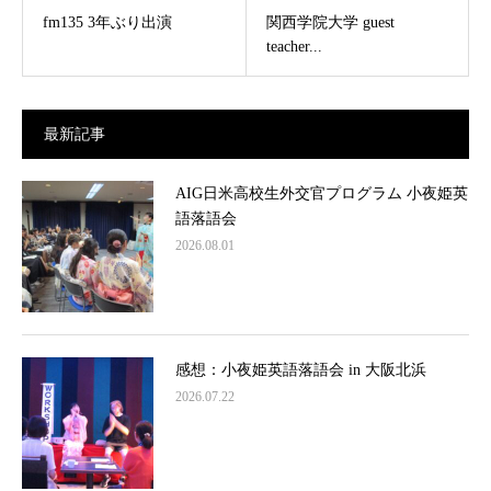
fm135 3年ぶり出演
関西学院大学 guest
teacher...
最新記事
AIG日米高校生外交官プログラム 小夜姫英
語落語会
2026.08.01
感想：小夜姫英語落語会 in 大阪北浜
2026.07.22