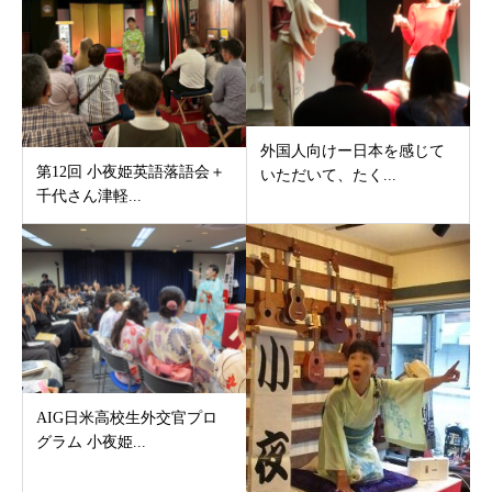
外国人向けー日本を感じて
第12回 小夜姫英語落語会＋
いただいて、たく...
千代さん津軽...
AIG日米高校生外交官プロ
グラム 小夜姫...