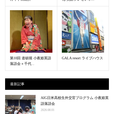
第10回 道頓堀 小夜姫英語
GALA resort ライブハウス
落語会＋千代...
最新記事
AIG日米高校生外交官プログラム 小夜姫英
語落語会
2026.08.01