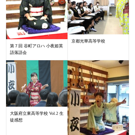
京都光華高等学校
第７回 谷町アロハ 小夜姫英
語落語会
大阪府立東高等学校 Vol.2 生
徒感想