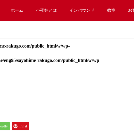
ホーム
小夜姫とは
インバウンド
教室
お
me-rakugo.com/public_html/w/wp-
e/eng95/sayohime-rakugo.com/public_html/w/wp-
feedly
Pin it