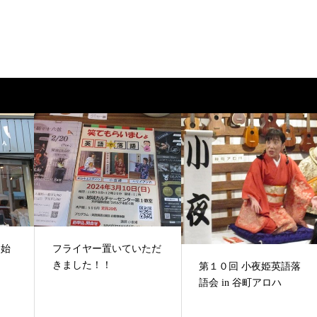
ら始
フライヤー置いていただ
きました！！
第１０回 小夜姫英語落
語会 in 谷町アロハ