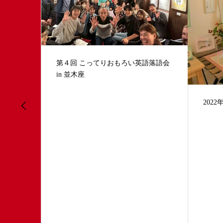
語落語会
春の
2022年 今年も動きます