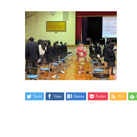
Tweet
Share
Hatena
Pocket
RSS