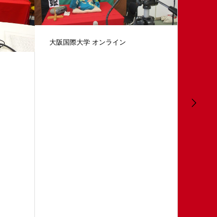
結城カ
着物でZOOM MTG