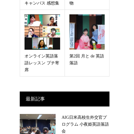
キャンバス 感想集
物
オンライン英語落
第2回 月と de 英語
語レッスン プチ寄
落語
席
最新記事
AIG日米高校生外交官プ
ログラム 小夜姫英語落語
会