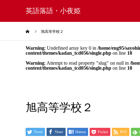
英語落語・小夜姫
旭高等学校２
Warning
: Undefined array key 0 in
/home/eng95/sayohi
content/themes/kadan_tcd056/single.php
on line
18
Warning
: Attempt to read property "slug" on null in
/hom
content/themes/kadan_tcd056/single.php
on line
18
旭高等学校２
Tweet
Share
Hatena
Pocket
RSS