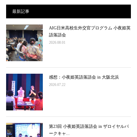
最新記事
AIG日米高校生外交官プログラム 小夜姫英
語落語会
2026.08.01
感想：小夜姫英語落語会 in 大阪北浜
2026.07.22
第23回 小夜姫英語落語会 in ザロイヤルパ
ークキャ...