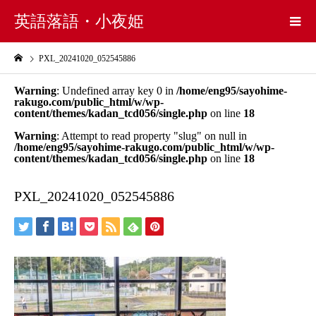
英語落語・小夜姫
PXL_20241020_052545886
Warning
: Undefined array key 0 in
/home/eng95/sayohime-
rakugo.com/public_html/w/wp-
content/themes/kadan_tcd056/single.php
on line
18
Warning
: Attempt to read property "slug" on null in
/home/eng95/sayohime-rakugo.com/public_html/w/wp-
content/themes/kadan_tcd056/single.php
on line
18
PXL_20241020_052545886