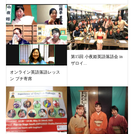
第15回 小夜姫英語落語会 in
ザロイ...
オンライン英語落語レッス
ン プチ寄席