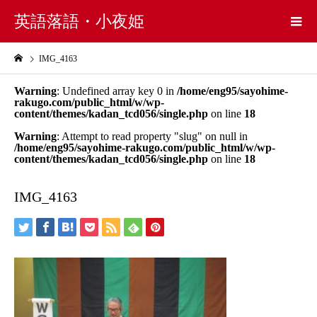
英語落語・小夜姫
IMG_4163
Warning
: Undefined array key 0 in
/home/eng95/sayohime-
rakugo.com/public_html/w/wp-
content/themes/kadan_tcd056/single.php
on line
18
Warning
: Attempt to read property "slug" on null in
/home/eng95/sayohime-rakugo.com/public_html/w/wp-
content/themes/kadan_tcd056/single.php
on line
18
IMG_4163