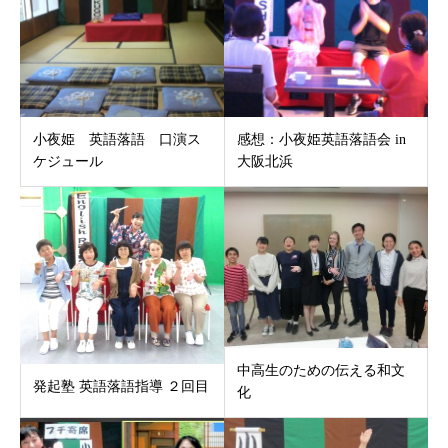
小夜姫 英語落語 口演ス
感想：小夜姫英語落語会 in
ケジュール
大阪北浜
中高生のための伝える和文
発起塾 英語落語指導 ２回目
化