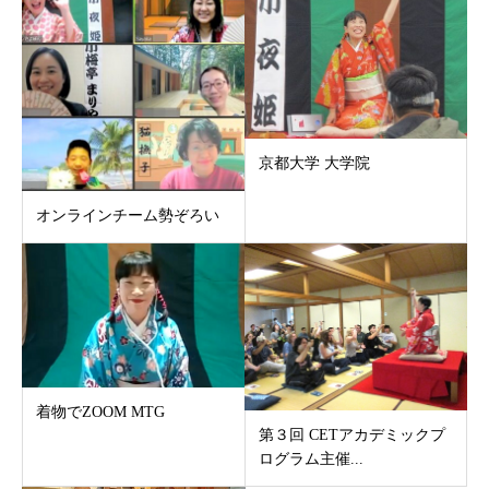
京都大学 大学院
オンラインチーム勢ぞろい
着物でZOOM MTG
第３回 CETアカデミックプ
ログラム主催...