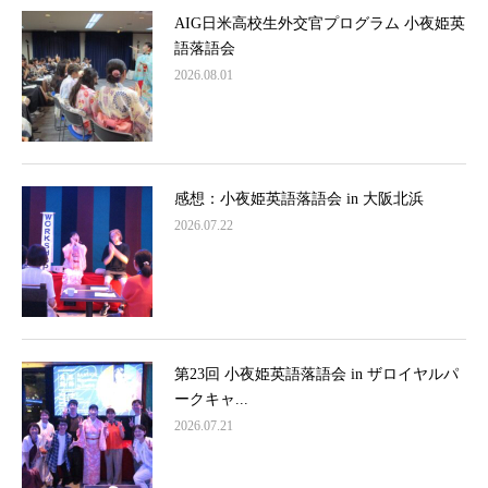
AIG日米高校生外交官プログラム 小夜姫英
語落語会
2026.08.01
感想：小夜姫英語落語会 in 大阪北浜
2026.07.22
第23回 小夜姫英語落語会 in ザロイヤルパ
ークキャ...
2026.07.21