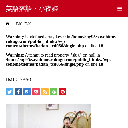
英語落語・小夜姫
IMG_7360
Warning
: Undefined array key 0 in
/home/eng95/sayohime-
rakugo.com/public_html/w/wp-
content/themes/kadan_tcd056/single.php
on line
18
Warning
: Attempt to read property "slug" on null in
/home/eng95/sayohime-rakugo.com/public_html/w/wp-
content/themes/kadan_tcd056/single.php
on line
18
IMG_7360