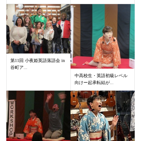
第11回 小夜姫英語落語会 in
谷町ア...
中高校生・英語初級レベル
向けー起承転結が...