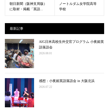
朝日新聞（阪神支局版）
ノートルダム女学院高等
に取材・掲載「英語...
学校
最新記事
AIG日米高校生外交官プログラム 小夜姫英
語落語会
2026.08.01
感想：小夜姫英語落語会 in 大阪北浜
2026.07.22