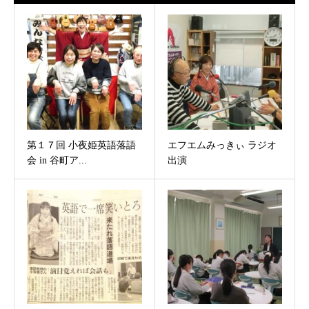
第１７回 小夜姫英語落語
エフエムみっきぃ ラジオ
会 in 谷町ア...
出演