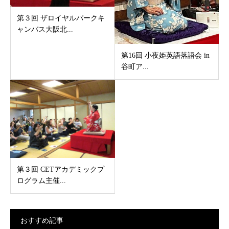
第３回 ザロイヤルパークキ
ャンバス大阪北...
第16回 小夜姫英語落語会 in
谷町ア...
第３回 CETアカデミックプ
ログラム主催...
おすすめ記事