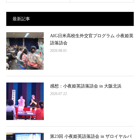
最新記事
AIG日米高校生外交官プログラム 小夜姫英
語落語会
2026.08.01
感想：小夜姫英語落語会 in 大阪北浜
2026.07.22
第23回 小夜姫英語落語会 in ザロイヤルパ