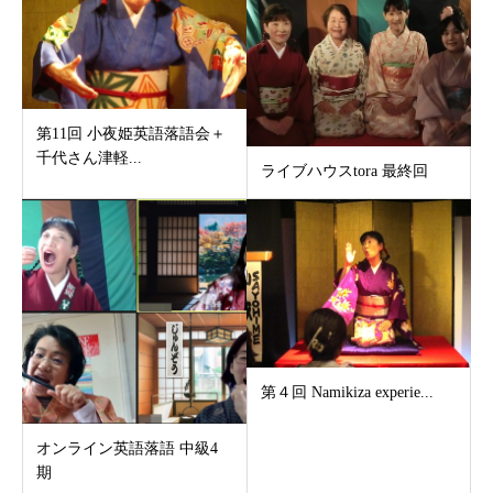
第11回 小夜姫英語落語会＋
千代さん津軽...
ライブハウスtora 最終回
第４回 Namikiza experie...
オンライン英語落語 中級4
期