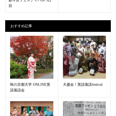
新今宮フェスティバル 3日
目
おすすめ記事
秋の京都大学 ONLINE英
大盛会！英語落語festival
語落語会