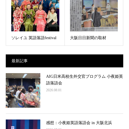
ソレイユ 英語落語festival
大阪日日新聞の取材
最新記事
AIG日米高校生外交官プログラム 小夜姫英
語落語会
2026.08.01
感想：小夜姫英語落語会 in 大阪北浜