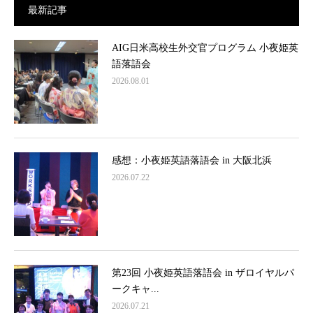
最新記事
AIG日米高校生外交官プログラム 小夜姫英
語落語会
2026.08.01
感想：小夜姫英語落語会 in 大阪北浜
2026.07.22
第23回 小夜姫英語落語会 in ザロイヤルパ
ークキャ...
2026.07.21