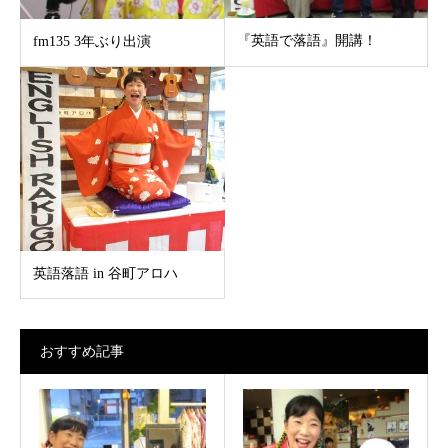
『英語で落語』開講！
fm135 3年ぶり出演
英語落語 in 谷町アロハ
おすすめ記事