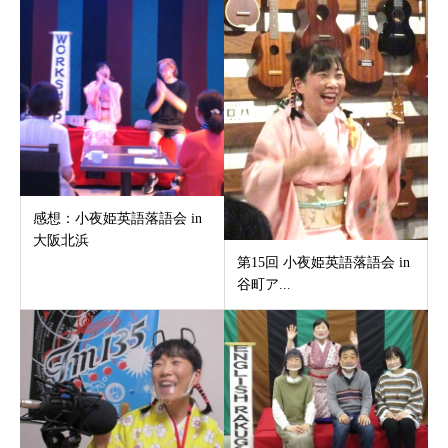
感想：小夜姫英語落語会 in
大阪北浜
第15回 小夜姫英語落語会 in
谷町ア...