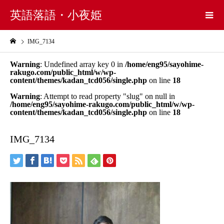
英語落語・小夜姫
IMG_7134
Warning
: Undefined array key 0 in
/home/eng95/sayohime-
rakugo.com/public_html/w/wp-
content/themes/kadan_tcd056/single.php
on line
18
Warning
: Attempt to read property "slug" on null in
/home/eng95/sayohime-rakugo.com/public_html/w/wp-
content/themes/kadan_tcd056/single.php
on line
18
IMG_7134