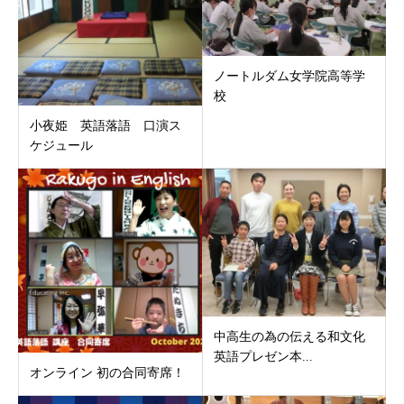
ノートルダム女学院高等学
校
小夜姫 英語落語 口演ス
ケジュール
中高生の為の伝える和文化
英語プレゼン本...
オンライン 初の合同寄席！