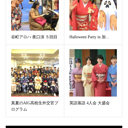
谷町アロハ 夜口演 ５回目
Halloween Party in 加...
真夏のAIG高校生外交官プ
英語落語 4人会 大盛会
ログラム