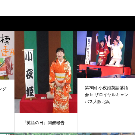
第20回 小夜姫英語落語
ング
会 in ザロイヤルキャン
バス大阪北浜
『英語の日』開催報告