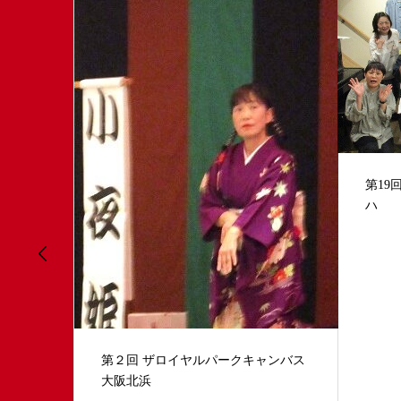
第19回 小夜姫英語落語会 in 谷町アロ
中高
ハ
ゼン
ャンバス