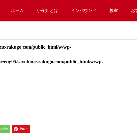
ホーム
小夜姫とは
インバウンド
教室
お
me-rakugo.com/public_html/w/wp-
e/eng95/sayohime-rakugo.com/public_html/w/wp-
feedly
Pin it