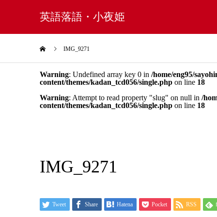
英語落語・小夜姫
IMG_9271
Warning
: Undefined array key 0 in
/home/eng95/sayohi
content/themes/kadan_tcd056/single.php
on line
18
Warning
: Attempt to read property "slug" on null in
/hom
content/themes/kadan_tcd056/single.php
on line
18
IMG_9271
Tweet
Share
Hatena
Pocket
RSS