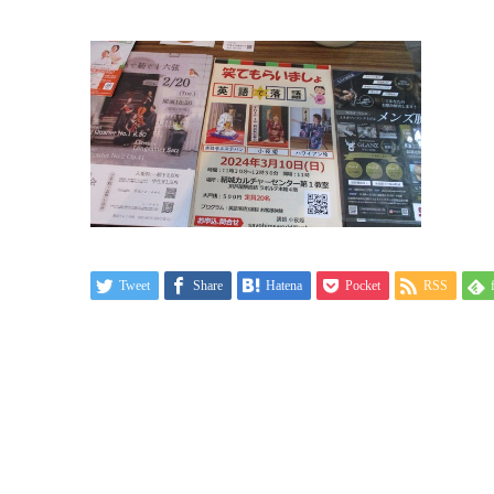
Tweet
Share
Hatena
Pocket
RSS