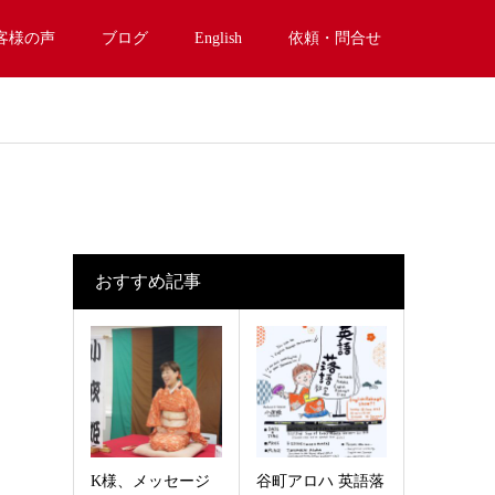
客様の声
ブログ
English
依頼・問合せ
おすすめ記事
K様、メッセージ
谷町アロハ 英語落