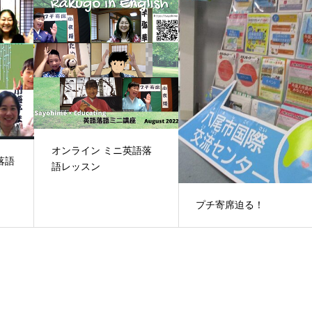
オンライン ミニ英語落
落語
語レッスン
プチ寄席迫る！