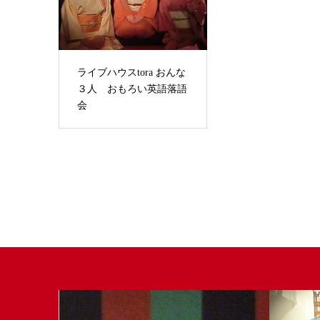
ライブハウスtora おんな
３人 おもろい英語落語
会