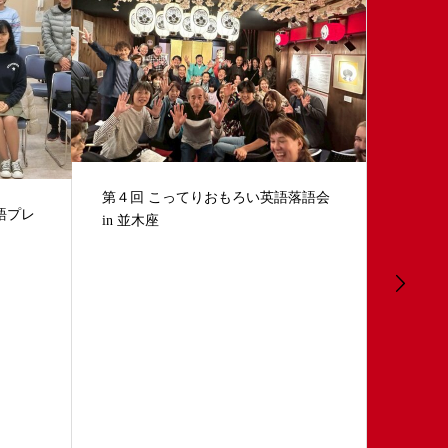
初夏の『はるのうた喫茶店』
落語会
大阪府立