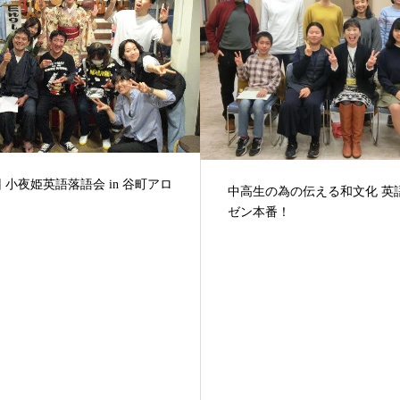
第４回 こってりおもろい英語
生の為の伝える和文化 英語プレ
in 並木座
本番！