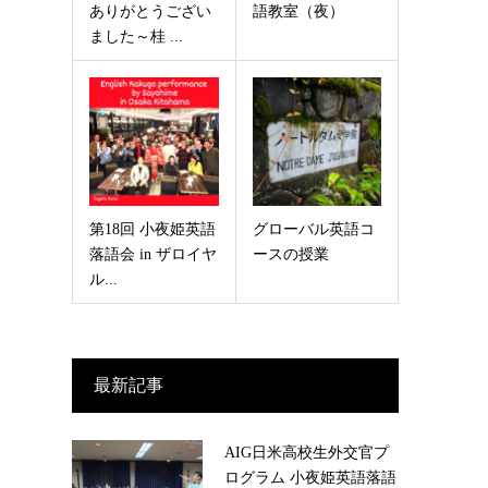
ありがとうござい
語教室（夜）
ました～桂 ...
第18回 小夜姫英語
グローバル英語コ
落語会 in ザロイヤ
ースの授業
ル...
最新記事
AIG日米高校生外交官プ
ログラム 小夜姫英語落語