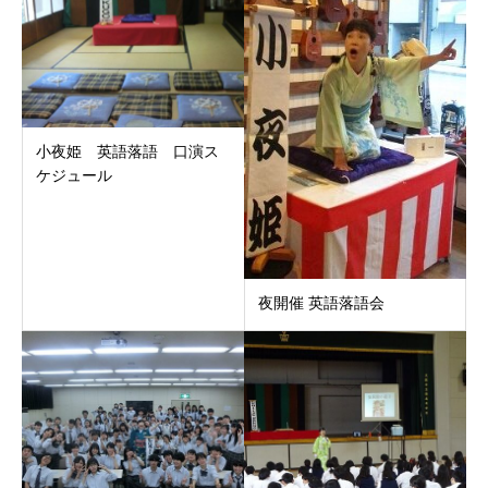
小夜姫 英語落語 口演ス
ケジュール
夜開催 英語落語会