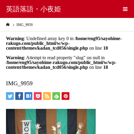
英語落語・小夜姫
IMG_9959
Warning
: Undefined array key 0 in
/home/eng95/sayohime-
rakugo.com/public_html/w/wp-
content/themes/kadan_tcd056/single.php
on line
18
Warning
: Attempt to read property "slug" on null in
/home/eng95/sayohime-rakugo.com/public_html/w/wp-
content/themes/kadan_tcd056/single.php
on line
18
IMG_9959