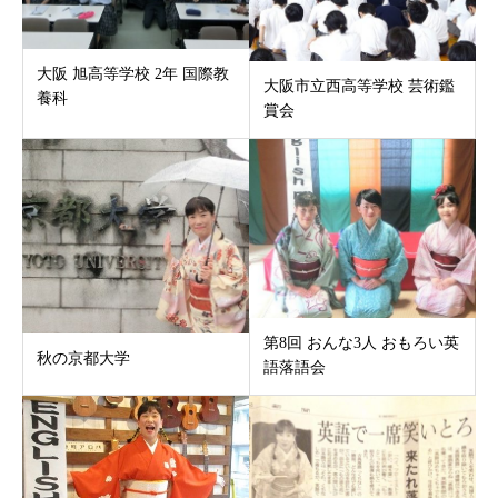
大阪 旭高等学校 2年 国際教
大阪市立西高等学校 芸術鑑
養科
賞会
第8回 おんな3人 おもろい英
秋の京都大学
語落語会