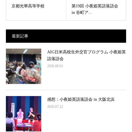
京都光華高等学校
第19回 小夜姫英語落語会
in 谷町ア...
最新記事
AIG日米高校生外交官プログラム 小夜姫英
語落語会
2026.08.01
感想：小夜姫英語落語会 in 大阪北浜
2026.07.22