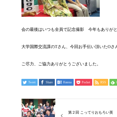
会の最後はいつも全員で記念撮影 今年もありが
大学国際交流課のTさん、今回お手伝い頂いたOさ
ご尽力、ご協力ありがとうございました。
Tweet
Share
Hatena
Pocket
RSS
第２回 こってりおもろい英