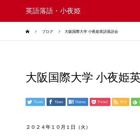
英語落語・小夜姫
ブログ
大阪国際大学 小夜姫英語落語会
大阪国際大学 小夜姫
Tweet
Share
Hatena
Pocket
RSS
２０２４年１０月１日（火）