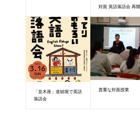
対面 英語落語会 再
貴重な対面授業
「並木座」道頓堀で英語
落語会