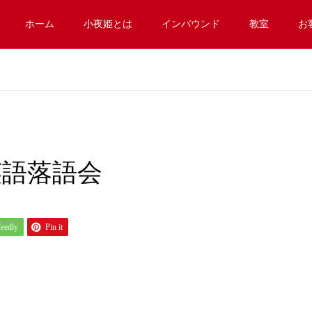
ホーム
小夜姫とは
インバウンド
教室
お
英語落語会
feedly
Pin it