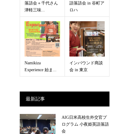
落語会＋千代さん
語落語会 in 谷町ア
津軽三味...
ロハ
Namikiza
インバウンド商談
Experience 始ま...
会 in 東京
最新記事
AIG日米高校生外交官プ
ログラム 小夜姫英語落語
会