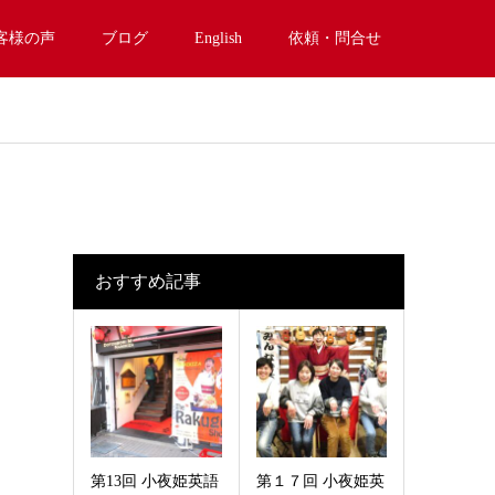
客様の声
ブログ
English
依頼・問合せ
おすすめ記事
第13回 小夜姫英語
第１７回 小夜姫英