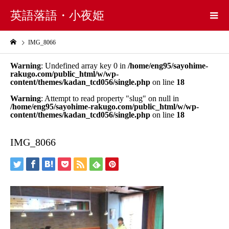
英語落語・小夜姫
IMG_8066
Warning
: Undefined array key 0 in
/home/eng95/sayohime-
rakugo.com/public_html/w/wp-
content/themes/kadan_tcd056/single.php
on line
18
Warning
: Attempt to read property "slug" on null in
/home/eng95/sayohime-rakugo.com/public_html/w/wp-
content/themes/kadan_tcd056/single.php
on line
18
IMG_8066