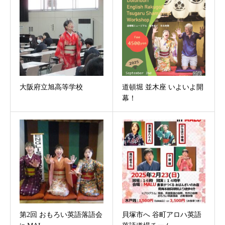
大阪府立旭高等学校
道頓堀 並木座 いよいよ開
幕！
第2回 おもろい英語落語会
貝塚市へ 谷町アロハ英語