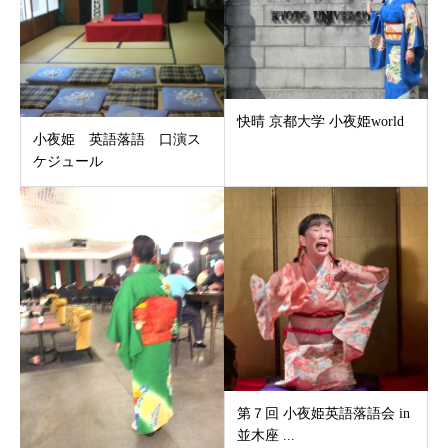
快晴 京都大学 小夜姫world
小夜姫 英語落語 口演ス
ケジュール
第７回 小夜姫英語落語会 in
並木座 ...