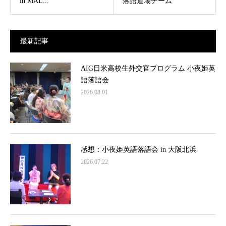
in MAL...
落語道場チーム
最新記事
AIG日米高校生外交官プログラム 小夜姫英
語落語会
2026.08.01
感想：小夜姫英語落語会 in 大阪北浜
2026.07.22