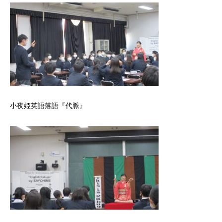
小夜姫英語落語『代脈』