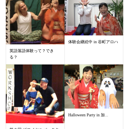
体験会継続中 in 谷町アロハ
英語落語体験って？でき
る？
Halloween Party in 加...