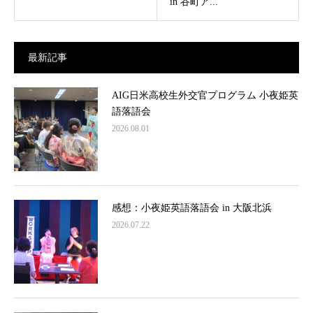
in 谷町ア...
最新記事
AIG日米高校生外交官プログラム 小夜姫英
語落語会
2026.08.01
感想：小夜姫英語落語会 in 大阪北浜
2026.07.22