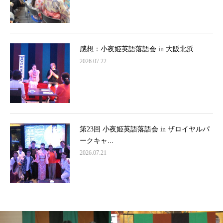
感想：小夜姫英語落語会 in 大阪北浜
2026.07.22
第23回 小夜姫英語落語会 in ザロイヤルパ
ークキャ...
2026.07.21