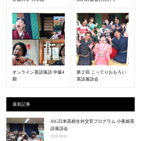
オンライン英語落語 中級4
第２回 こってりおもろい
期
英語落語会
最新記事
AIG日米高校生外交官プログラム 小夜姫英
語落語会
2026.08.01