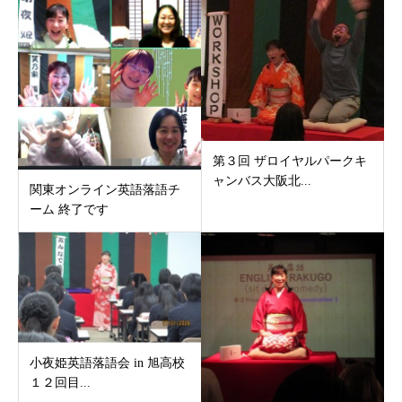
第３回 ザロイヤルパークキ
ャンバス大阪北...
関東オンライン英語落語チ
ーム 終了です
小夜姫英語落語会 in 旭高校
１２回目...