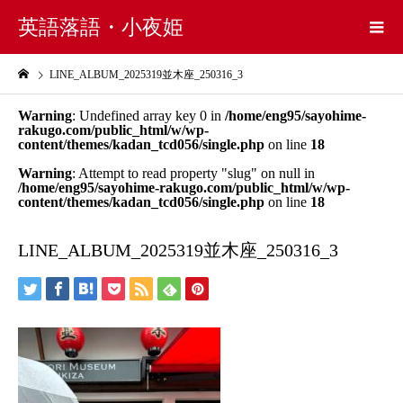
英語落語・小夜姫
LINE_ALBUM_2025319並木座_250316_3
Warning
: Undefined array key 0 in
/home/eng95/sayohime-
rakugo.com/public_html/w/wp-
content/themes/kadan_tcd056/single.php
on line
18
Warning
: Attempt to read property "slug" on null in
/home/eng95/sayohime-rakugo.com/public_html/w/wp-
content/themes/kadan_tcd056/single.php
on line
18
LINE_ALBUM_2025319並木座_250316_3