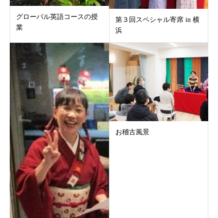
グローバル英語コースの授
第３回スペシャル寄席 in 横
業
浜
お稽古風景