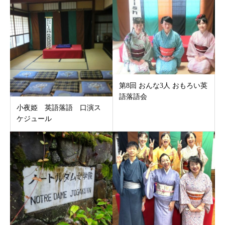
第8回 おんな3人 おもろい英
語落語会
小夜姫 英語落語 口演ス
ケジュール