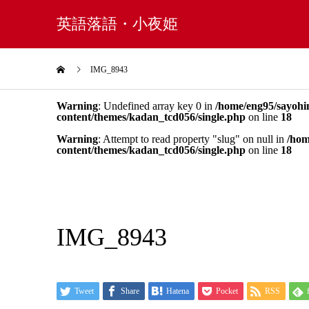
英語落語・小夜姫
IMG_8943
Warning
: Undefined array key 0 in
/home/eng95/sayohi
content/themes/kadan_tcd056/single.php
on line
18
Warning
: Attempt to read property "slug" on null in
/hom
content/themes/kadan_tcd056/single.php
on line
18
IMG_8943
Tweet
Share
Hatena
Pocket
RSS