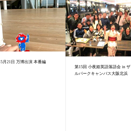
回 小夜姫英語落語会 in ザロイヤ
新今宮フェスティバル 7日目
ークキャンバス大阪北浜