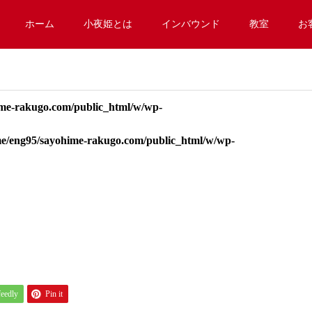
ホーム
小夜姫とは
インバウンド
教室
お
me-rakugo.com/public_html/w/wp-
e/eng95/sayohime-rakugo.com/public_html/w/wp-
feedly
Pin it