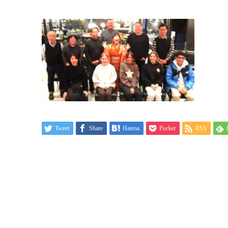
Tweet
Share
Hatena
Pocket
RSS