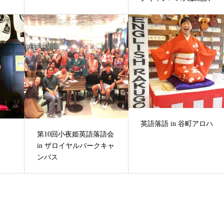
英語落語 in 谷町アロハ
第10回小夜姫英語落語会
in ザロイヤルパークキャ
ンバス