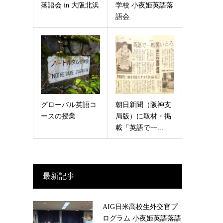
落語会 in 大阪北浜
学校 小夜姫英語落
語会
グローバル英語コ
朝日新聞（阪神支
ースの授業
局版）に取材・掲
載「英語で一...
最新記事
AIG日米高校生外交官プ
ログラム 小夜姫英語落語