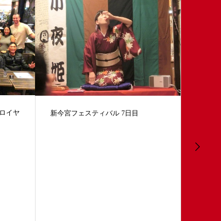
第17回 小夜姫英語落語会 in ザロイヤ
英語落語fe
ルパークキャンバス大阪北浜
門学校