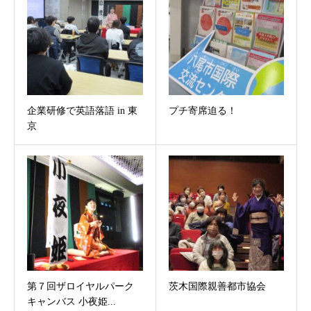
企業研修で英語落語 in 東
プチ寄席迫る！
京
第７回ザロイヤルパーク
茨木国際親善都市協会
キャンバス 小夜姫...