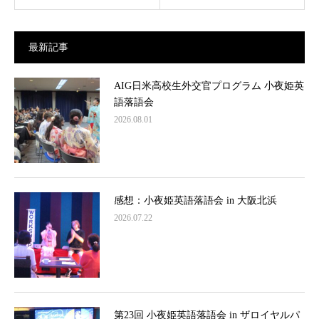
最新記事
AIG日米高校生外交官プログラム 小夜姫英
語落語会
2026.08.01
感想：小夜姫英語落語会 in 大阪北浜
2026.07.22
第23回 小夜姫英語落語会 in ザロイヤルパ