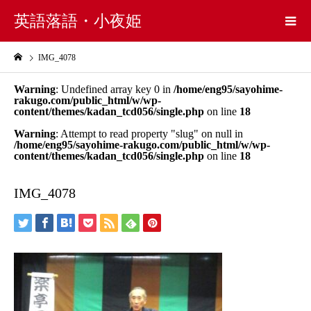
英語落語・小夜姫
IMG_4078
Warning
: Undefined array key 0 in
/home/eng95/sayohime-
rakugo.com/public_html/w/wp-
content/themes/kadan_tcd056/single.php
on line
18
Warning
: Attempt to read property "slug" on null in
/home/eng95/sayohime-rakugo.com/public_html/w/wp-
content/themes/kadan_tcd056/single.php
on line
18
IMG_4078