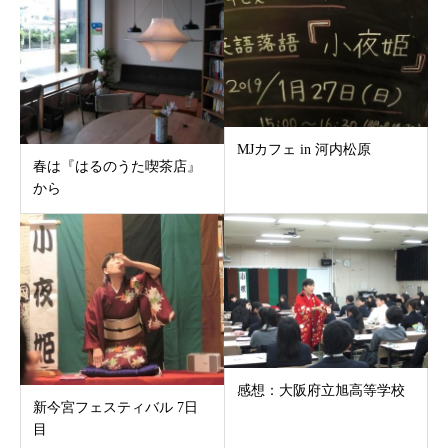
MJカフェ in 河内松原
春は『はるのうた喫茶店』
から
感想：大阪府立旭高等学校
新今宮フェスティバル 7日
目