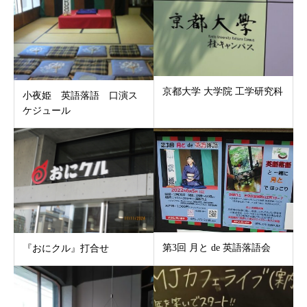
京都大学 大学院 工学研究科
小夜姫 英語落語 口演ス
ケジュール
第3回 月と de 英語落語会
『おにクル』打合せ