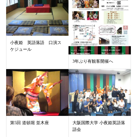
小夜姫 英語落語 口演ス
ケジュール
3年ぶり有観客開催へ
第5回 道頓堀 並木座
大阪国際大学 小夜姫英語落
語会