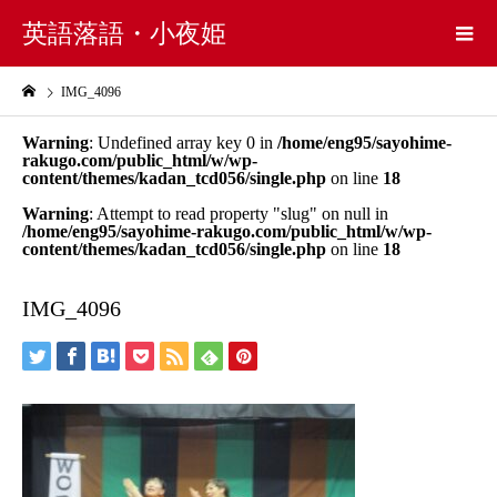
英語落語・小夜姫
IMG_4096
Warning
: Undefined array key 0 in
/home/eng95/sayohime-
rakugo.com/public_html/w/wp-
content/themes/kadan_tcd056/single.php
on line
18
Warning
: Attempt to read property "slug" on null in
/home/eng95/sayohime-rakugo.com/public_html/w/wp-
content/themes/kadan_tcd056/single.php
on line
18
IMG_4096