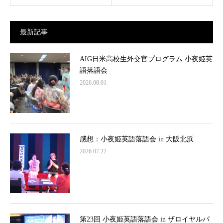
最新記事
AIG日米高校生外交官プログラム 小夜姫英
語落語会
2026.08.01
感想：小夜姫英語落語会 in 大阪北浜
2026.07.22
第23回 小夜姫英語落語会 in ザロイヤルパ