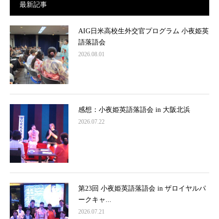
最新記事
AIG日米高校生外交官プログラム 小夜姫英
語落語会
2026.08.01
感想：小夜姫英語落語会 in 大阪北浜
2026.07.22
第23回 小夜姫英語落語会 in ザロイヤルパ
ークキャ...
2026.07.21