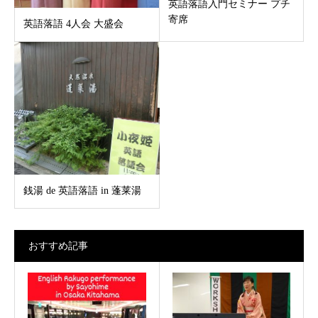
英語落語入門セミナー プチ
寄席
英語落語 4人会 大盛会
銭湯 de 英語落語 in 蓬莱湯
おすすめ記事