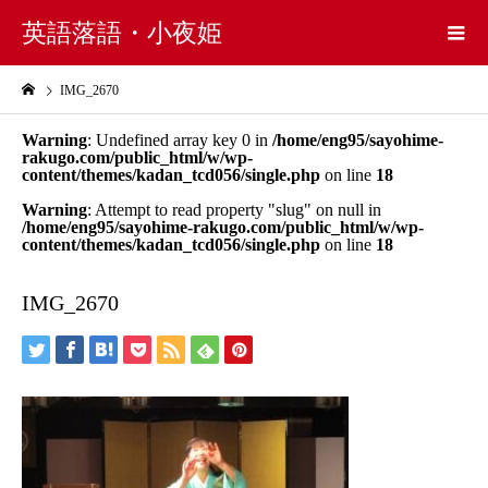
英語落語・小夜姫
IMG_2670
Warning
: Undefined array key 0 in
/home/eng95/sayohime-
rakugo.com/public_html/w/wp-
content/themes/kadan_tcd056/single.php
on line
18
Warning
: Attempt to read property "slug" on null in
/home/eng95/sayohime-rakugo.com/public_html/w/wp-
content/themes/kadan_tcd056/single.php
on line
18
IMG_2670