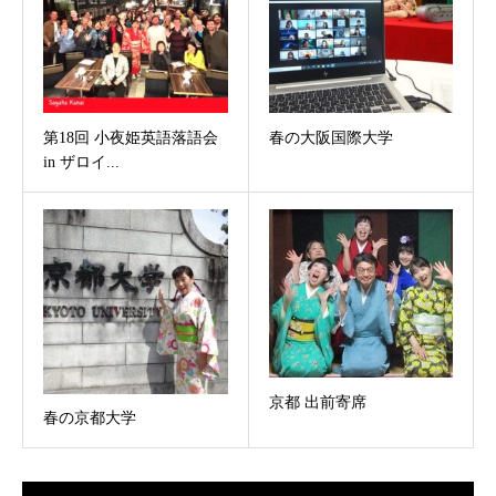
第18回 小夜姫英語落語会
春の大阪国際大学
in ザロイ...
京都 出前寄席
春の京都大学