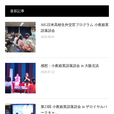
最新記事
AIG日米高校生外交官プログラム 小夜姫英
語落語会
2026.08.01
感想：小夜姫英語落語会 in 大阪北浜
2026.07.22
第23回 小夜姫英語落語会 in ザロイヤルパ
ークキャ...