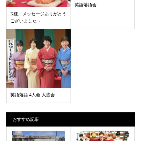
英語落語会
K様、メッセージありがとう
ございました～...
英語落語 4人会 大盛会
おすすめ記事