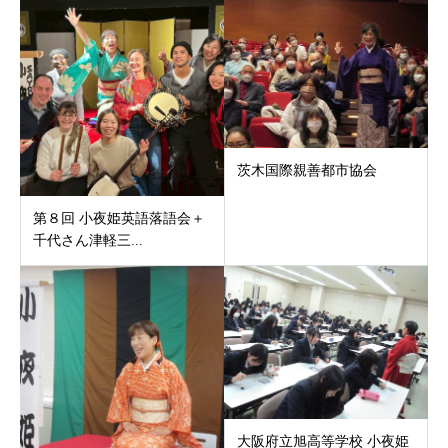
茨木国際親善都市協会
第８回 小夜姫英語落語会＋
千代さん津軽三...
大阪府立旭高等学校 小夜姫