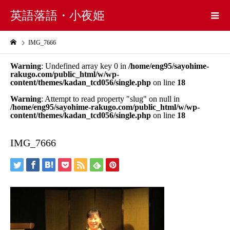
英語落語・小夜姫
IMG_7666
Warning
: Undefined array key 0 in
/home/eng95/sayohime-
rakugo.com/public_html/w/wp-
content/themes/kadan_tcd056/single.php
on line
18
Warning
: Attempt to read property "slug" on null in
/home/eng95/sayohime-rakugo.com/public_html/w/wp-
content/themes/kadan_tcd056/single.php
on line
18
IMG_7666