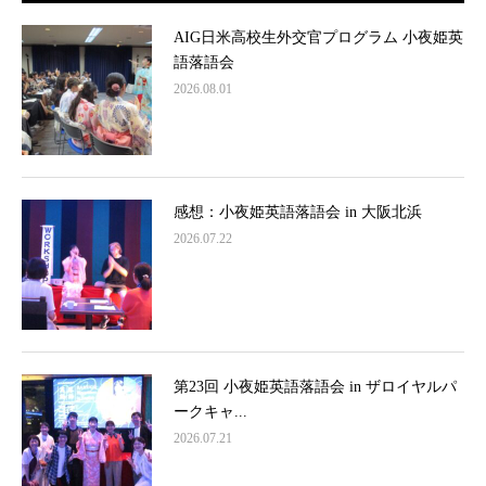
AIG日米高校生外交官プログラム 小夜姫英
語落語会
2026.08.01
感想：小夜姫英語落語会 in 大阪北浜
2026.07.22
第23回 小夜姫英語落語会 in ザロイヤルパ
ークキャ...
2026.07.21