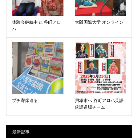
体験会継続中 in 谷町アロ
大阪国際大学 オンライン
ハ
プチ寄席迫る！
貝塚市へ 谷町アロハ英語
落語道場チーム
最新記事