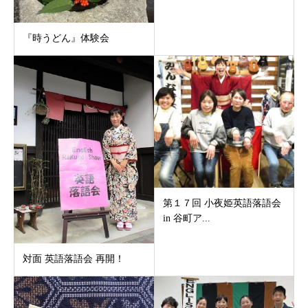
『時うどん』体験会
第１７回 小夜姫英語落語会
in 谷町ア...
対面 英語落語会 再開！