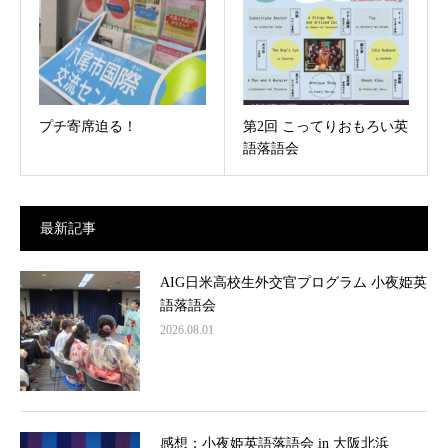
プチ寄席迫る！
第2回 こってりおもろい英
語落語会
最新記事
AIG日米高校生外交官プログラム 小夜姫英
語落語会
2026.08.01
感想：小夜姫英語落語会 in 大阪北浜