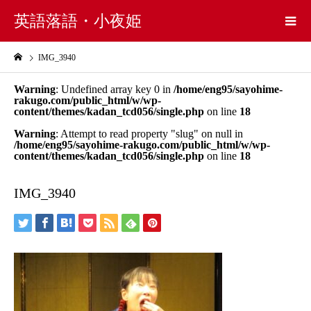
英語落語・小夜姫
IMG_3940
Warning
: Undefined array key 0 in
/home/eng95/sayohime-
rakugo.com/public_html/w/wp-
content/themes/kadan_tcd056/single.php
on line
18
Warning
: Attempt to read property "slug" on null in
/home/eng95/sayohime-rakugo.com/public_html/w/wp-
content/themes/kadan_tcd056/single.php
on line
18
IMG_3940