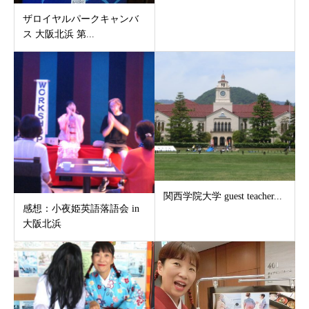
ザロイヤルパークキャンバ
ス 大阪北浜 第...
関西学院大学 guest teacher...
感想：小夜姫英語落語会 in
大阪北浜